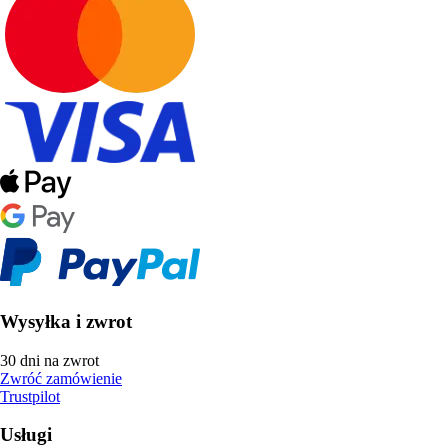
Wysyłka i zwrot
30 dni na zwrot
Zwróć zamówienie
Trustpilot
Usługi