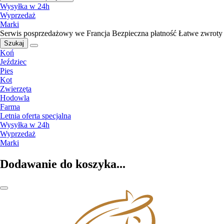
Wysyłka w 24h
Wyprzedaż
Marki
Serwis posprzedażowy we Francja
Bezpieczna płatność
Łatwe zwroty
Szukaj
Koń
Jeździec
Pies
Kot
Zwierzęta
Hodowla
Farma
Letnia oferta specjalna
Wysyłka w 24h
Wyprzedaż
Marki
Dodawanie do koszyka...