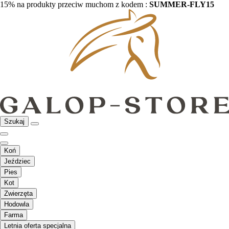
15% na produkty przeciw muchom z kodem :
SUMMER-FLY15
Szukaj
Koń
Jeździec
Pies
Kot
Zwierzęta
Hodowla
Farma
Letnia oferta specjalna