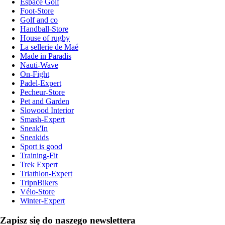
Espace Golf
Foot-Store
Golf and co
Handball-Store
House of rugby
La sellerie de Maé
Made in Paradis
Nauti-Wave
On-Fight
Padel-Expert
Pecheur-Store
Pet and Garden
Slowood Interior
Smash-Expert
Sneak'In
Sneakids
Sport is good
Training-Fit
Trek Expert
Triathlon-Expert
TripnBikers
Vélo-Store
Winter-Expert
Zapisz się do naszego newslettera