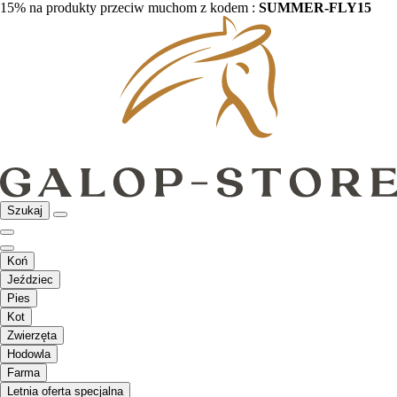
15% na produkty przeciw muchom z kodem :
SUMMER-FLY15
Szukaj
Koń
Jeździec
Pies
Kot
Zwierzęta
Hodowla
Farma
Letnia oferta specjalna