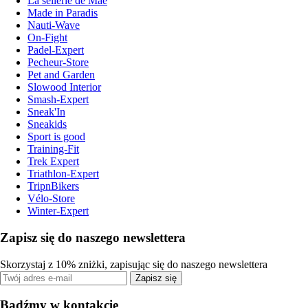
La sellerie de Maé
Made in Paradis
Nauti-Wave
On-Fight
Padel-Expert
Pecheur-Store
Pet and Garden
Slowood Interior
Smash-Expert
Sneak'In
Sneakids
Sport is good
Training-Fit
Trek Expert
Triathlon-Expert
TripnBikers
Vélo-Store
Winter-Expert
Zapisz się do naszego newslettera
Skorzystaj z 10% zniżki, zapisując się do naszego newslettera
Zapisz się
Bądźmy w kontakcie