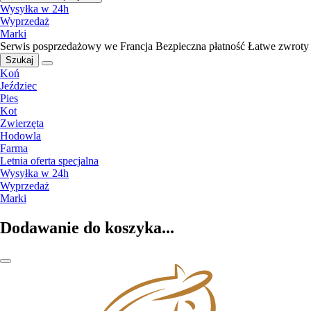
Wysyłka w 24h
Wyprzedaż
Marki
Serwis posprzedażowy we Francja
Bezpieczna płatność
Łatwe zwroty
Szukaj
Koń
Jeździec
Pies
Kot
Zwierzęta
Hodowla
Farma
Letnia oferta specjalna
Wysyłka w 24h
Wyprzedaż
Marki
Dodawanie do koszyka...