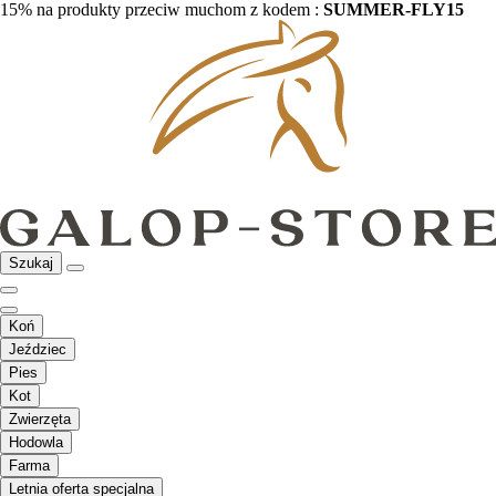
15% na produkty przeciw muchom z kodem :
SUMMER-FLY15
Szukaj
Koń
Jeździec
Pies
Kot
Zwierzęta
Hodowla
Farma
Letnia oferta specjalna