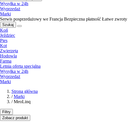
Wysyłka w 24h
Wyprzedaż
Marki
Serwis posprzedażowy we Francja
Bezpieczna płatność
Łatwe zwroty
Szukaj
Koń
Jeździec
Pies
Kot
Zwierzęta
Hodowla
Farma
Letnia oferta specjalna
Wysyłka w 24h
Wyprzedaż
Marki
Strona główna
/
Marki
/
MeoLinq
Filtry
Zobacz produkt