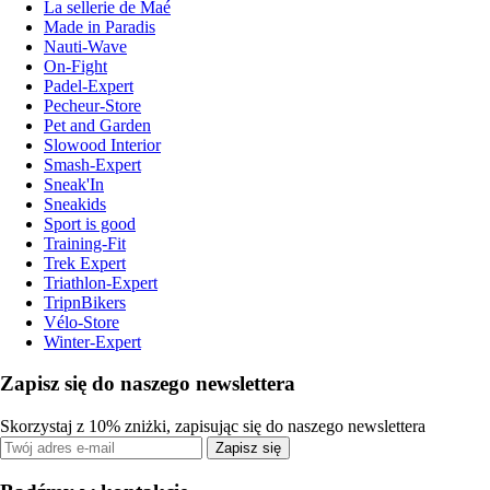
La sellerie de Maé
Made in Paradis
Nauti-Wave
On-Fight
Padel-Expert
Pecheur-Store
Pet and Garden
Slowood Interior
Smash-Expert
Sneak'In
Sneakids
Sport is good
Training-Fit
Trek Expert
Triathlon-Expert
TripnBikers
Vélo-Store
Winter-Expert
Zapisz się do naszego newslettera
Skorzystaj z 10% zniżki, zapisując się do naszego newslettera
Zapisz się