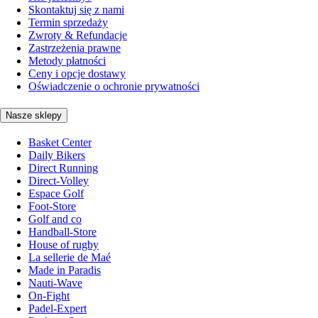
Skontaktuj się z nami
Termin sprzedaży
Zwroty & Refundacje
Zastrzeżenia prawne
Metody płatności
Ceny i opcje dostawy
Oświadczenie o ochronie prywatności
Nasze sklepy
Basket Center
Daily Bikers
Direct Running
Direct-Volley
Espace Golf
Foot-Store
Golf and co
Handball-Store
House of rugby
La sellerie de Maé
Made in Paradis
Nauti-Wave
On-Fight
Padel-Expert