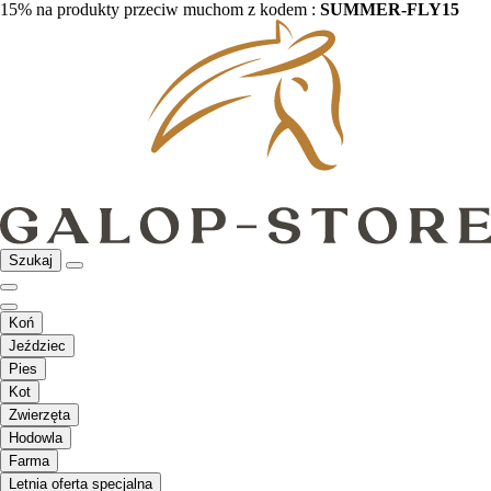
15% na produkty przeciw muchom z kodem :
SUMMER-FLY15
Szukaj
Koń
Jeździec
Pies
Kot
Zwierzęta
Hodowla
Farma
Letnia oferta specjalna