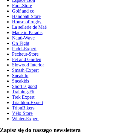
Espace Golf
Foot-Store
Golf and co
Handball-Store
House of rugby
La sellerie de Maé
Made in Paradis
Nauti-Wave
On-Fight
Padel-Expert
Pecheur-Store
Pet and Garden
Slowood Interior
Smash-Expert
Sneak'In
Sneakids
Sport is good
Training-Fit
Trek Expert
Triathlon-Expert
TripnBikers
Vélo-Store
Winter-Expert
Zapisz się do naszego newslettera