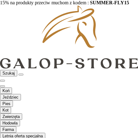
15% na produkty przeciw muchom z kodem :
SUMMER-FLY15
Szukaj
Koń
Jeździec
Pies
Kot
Zwierzęta
Hodowla
Farma
Letnia oferta specjalna