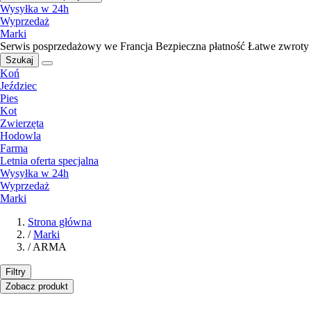
Wysyłka w 24h
Wyprzedaż
Marki
Serwis posprzedażowy we Francja
Bezpieczna płatność
Łatwe zwroty
Szukaj
Koń
Jeździec
Pies
Kot
Zwierzęta
Hodowla
Farma
Letnia oferta specjalna
Wysyłka w 24h
Wyprzedaż
Marki
Strona główna
/
Marki
/
ARMA
Filtry
Zobacz produkt