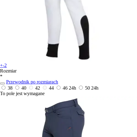
+-2
Rozmiar
*
Przewodnik po rozmiarach
38
40
42
44
46
24h
50
24h
To pole jest wymagane