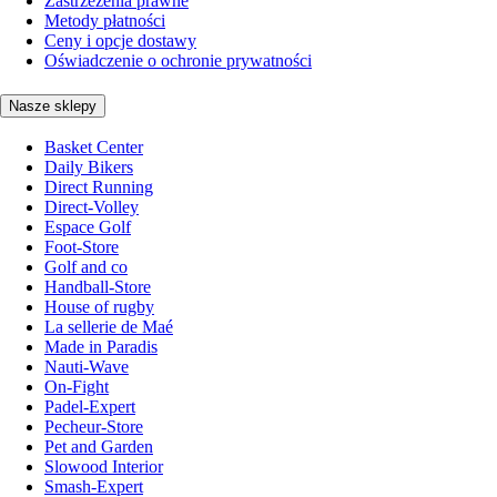
Zastrzeżenia prawne
Metody płatności
Ceny i opcje dostawy
Oświadczenie o ochronie prywatności
Nasze sklepy
Basket Center
Daily Bikers
Direct Running
Direct-Volley
Espace Golf
Foot-Store
Golf and co
Handball-Store
House of rugby
La sellerie de Maé
Made in Paradis
Nauti-Wave
On-Fight
Padel-Expert
Pecheur-Store
Pet and Garden
Slowood Interior
Smash-Expert