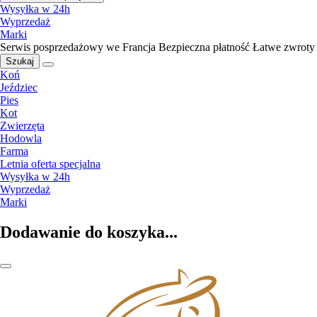
Wysyłka w 24h
Wyprzedaż
Marki
Serwis posprzedażowy we Francja
Bezpieczna płatność
Łatwe zwroty
Szukaj
Koń
Jeździec
Pies
Kot
Zwierzęta
Hodowla
Farma
Letnia oferta specjalna
Wysyłka w 24h
Wyprzedaż
Marki
Dodawanie do koszyka...