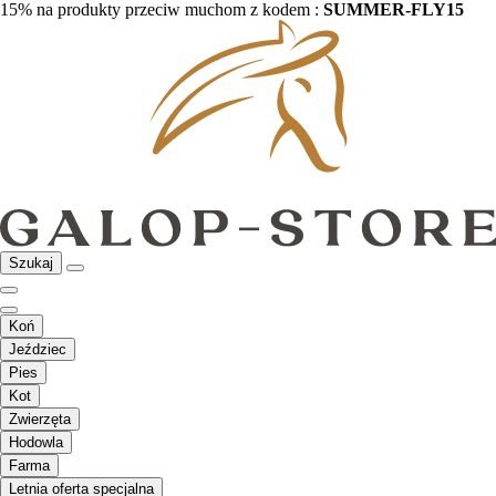
15% na produkty przeciw muchom z kodem :
SUMMER-FLY15
Szukaj
Koń
Jeździec
Pies
Kot
Zwierzęta
Hodowla
Farma
Letnia oferta specjalna