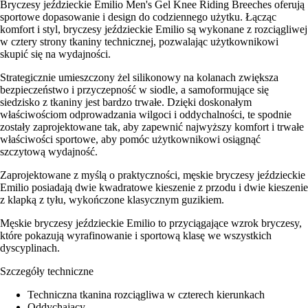
Bryczesy jeździeckie Emilio Men's Gel Knee Riding Breeches oferują
sportowe dopasowanie i design do codziennego użytku. Łącząc
komfort i styl, bryczesy jeździeckie Emilio są wykonane z rozciągliwej
w cztery strony tkaniny technicznej, pozwalając użytkownikowi
skupić się na wydajności.
Strategicznie umieszczony żel silikonowy na kolanach zwiększa
bezpieczeństwo i przyczepność w siodle, a samoformujące się
siedzisko z tkaniny jest bardzo trwałe. Dzięki doskonałym
właściwościom odprowadzania wilgoci i oddychalności, te spodnie
zostały zaprojektowane tak, aby zapewnić najwyższy komfort i trwałe
właściwości sportowe, aby pomóc użytkownikowi osiągnąć
szczytową wydajność.
Zaprojektowane z myślą o praktyczności, męskie bryczesy jeździeckie
Emilio posiadają dwie kwadratowe kieszenie z przodu i dwie kieszenie
z klapką z tyłu, wykończone klasycznym guzikiem.
Męskie bryczesy jeździeckie Emilio to przyciągające wzrok bryczesy,
które pokazują wyrafinowanie i sportową klasę we wszystkich
dyscyplinach.
Szczegóły techniczne
Techniczna tkanina rozciągliwa w czterech kierunkach
Oddychający