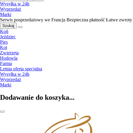
Wysyłka w 24h
Wyprzedaż
Marki
Serwis posprzedażowy we Francja
Bezpieczna płatność
Łatwe zwroty
Szukaj
Koń
Jeździec
Pies
Kot
Zwierzęta
Hodowla
Farma
Letnia oferta specjalna
Wysyłka w 24h
Wyprzedaż
Marki
Dodawanie do koszyka...