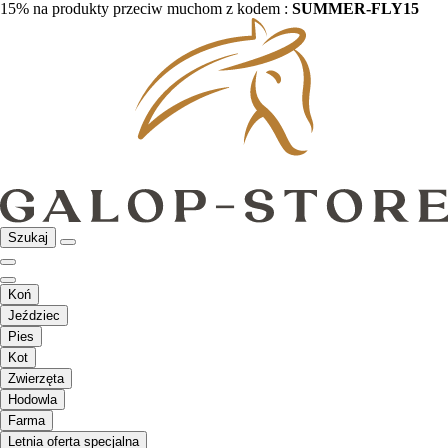
15% na produkty przeciw muchom z kodem :
SUMMER-FLY15
Szukaj
Koń
Jeździec
Pies
Kot
Zwierzęta
Hodowla
Farma
Letnia oferta specjalna