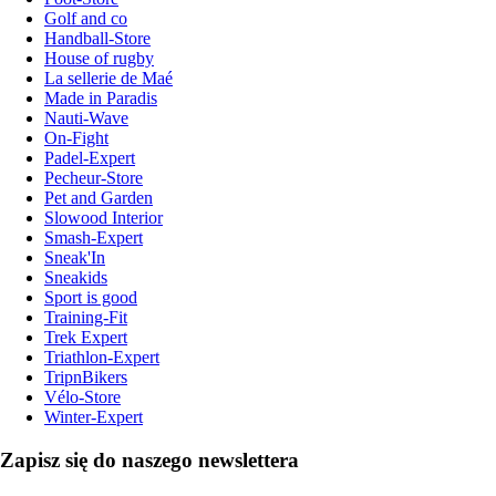
Golf and co
Handball-Store
House of rugby
La sellerie de Maé
Made in Paradis
Nauti-Wave
On-Fight
Padel-Expert
Pecheur-Store
Pet and Garden
Slowood Interior
Smash-Expert
Sneak'In
Sneakids
Sport is good
Training-Fit
Trek Expert
Triathlon-Expert
TripnBikers
Vélo-Store
Winter-Expert
Zapisz się do naszego newslettera