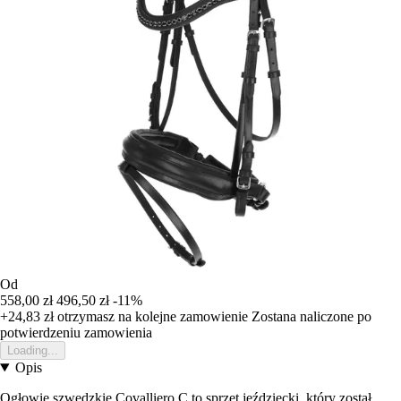
Od
558,00 zł
496,50 zł
-11%
+24,83 zł
otrzymasz na kolejne zamowienie
Zostana naliczone po
potwierdzeniu zamowienia
Loading...
Opis
Ogłowie szwedzkie Covalliero C to sprzęt jeździecki, który został