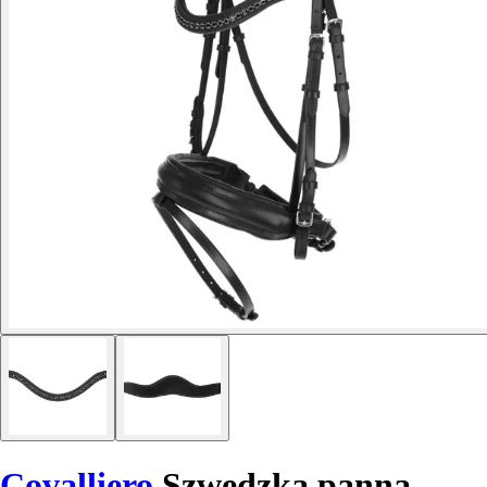
Covalliero
Szwedzka panna