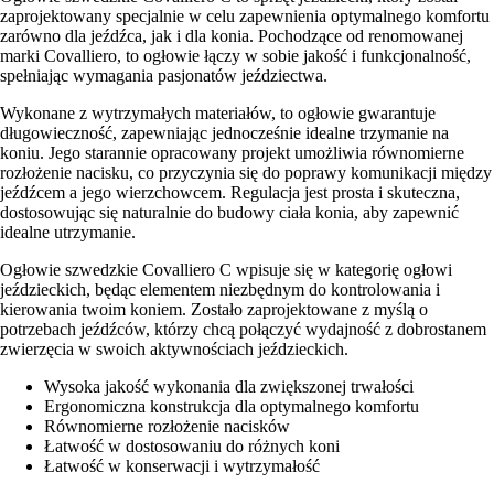
zaprojektowany specjalnie w celu zapewnienia optymalnego komfortu
zarówno dla jeźdźca, jak i dla konia. Pochodzące od renomowanej
marki Covalliero, to ogłowie łączy w sobie jakość i funkcjonalność,
spełniając wymagania pasjonatów jeździectwa.
Wykonane z wytrzymałych materiałów, to ogłowie gwarantuje
długowieczność, zapewniając jednocześnie idealne trzymanie na
koniu. Jego starannie opracowany projekt umożliwia równomierne
rozłożenie nacisku, co przyczynia się do poprawy komunikacji między
jeźdźcem a jego wierzchowcem. Regulacja jest prosta i skuteczna,
dostosowując się naturalnie do budowy ciała konia, aby zapewnić
idealne utrzymanie.
Ogłowie szwedzkie Covalliero C wpisuje się w kategorię ogłowi
jeździeckich, będąc elementem niezbędnym do kontrolowania i
kierowania twoim koniem. Zostało zaprojektowane z myślą o
potrzebach jeźdźców, którzy chcą połączyć wydajność z dobrostanem
zwierzęcia w swoich aktywnościach jeździeckich.
Wysoka jakość wykonania dla zwiększonej trwałości
Ergonomiczna konstrukcja dla optymalnego komfortu
Równomierne rozłożenie nacisków
Łatwość w dostosowaniu do różnych koni
Łatwość w konserwacji i wytrzymałość