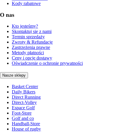
Kody rabatowe
O nas
Kto jesteśmy?
Skontaktuj się z nami
Termin sprzedaży
Zwroty & Refundacje
Zastrzeżenia prawne
Metody płatności
Ceny i opcje dostawy
Oświadczenie o ochronie prywatności
Nasze sklepy
Basket Center
Daily Bikers
Direct Running
Direct-Volley
Espace Golf
Foot-Store
Golf and co
Handball-Store
House of rugby