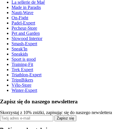
La sellerie de Maé
Made in Paradis
Nauti-Wave
On-Fight
Padel-Expert
Pecheur-Store
Pet and Garden
Slowood Interior
Smash-Expert
Sneak'In
Sneakids
Sport is good
Training-Fit
Trek Expert
Triathlon-Expert
TripnBikers
Vélo-Store
Winter-Expert
Zapisz się do naszego newslettera
Skorzystaj z 10% zniżki, zapisując się do naszego newslettera
Zapisz się