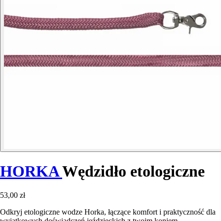
HORKA
Wędzidło etologiczne
53,00 zł
Odkryj etologiczne wodze Horka, łączące komfort i praktyczność dla
wyjątkowych doświadczeń jeździeckich z twoim koniem.