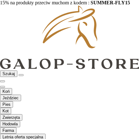
15% na produkty przeciw muchom z kodem :
SUMMER-FLY15
Szukaj
Koń
Jeździec
Pies
Kot
Zwierzęta
Hodowla
Farma
Letnia oferta specjalna