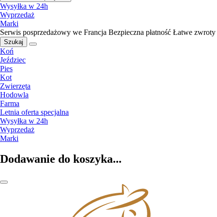
Wysyłka w 24h
Wyprzedaż
Marki
Serwis posprzedażowy we Francja
Bezpieczna płatność
Łatwe zwroty
Szukaj
Koń
Jeździec
Pies
Kot
Zwierzęta
Hodowla
Farma
Letnia oferta specjalna
Wysyłka w 24h
Wyprzedaż
Marki
Dodawanie do koszyka...