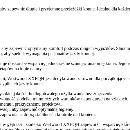
 zapewnić długie i przyjemne przejażdżki konne. Idealne dla każdeg
 aby zapewnić optymalny komfort podczas długich wyjazdów. Staran
ścią, aby spełnić wymagania pasjonatów jazdy konnej.
antuje doskonałe wsparcie, jednocześnie szanując anatomię konia. Jeg
etapów na łonie natury.
a koni, Westwood XXFQH jest dedykowane zarówno dla początkujących,
cyplinach jazdy konnej.
wysokiej jakości do długotrwałego użytkowania bez zmęczenia.
ywotność siodełka mimo różnych warunków napotkanych na szlakach.
esnemu i praktycznemu projektowi.
rwacji, aby zapewnić optymalną higienę.
zapewniając dobrą stabilność i kontrolę nad koniem.
ad w głąb lasu, siodełko Westwood XXFQH zapewni Ci wsparcie, któreg
szczegółom, co zapewnia jeszcze przyjemniejszy i bezpieczniejszy do