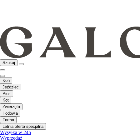
Szukaj
Koń
Jeździec
Pies
Kot
Zwierzęta
Hodowla
Farma
Letnia oferta specjalna
Wysyłka w 24h
Wyprzedaż