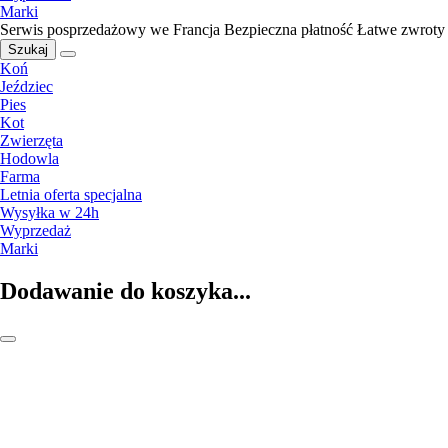
Marki
Serwis posprzedażowy we Francja
Bezpieczna płatność
Łatwe zwroty
Szukaj
Koń
Jeździec
Pies
Kot
Zwierzęta
Hodowla
Farma
Letnia oferta specjalna
Wysyłka w 24h
Wyprzedaż
Marki
Dodawanie do koszyka...