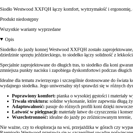
Siodło Westwood XXFQH łączy komfort, wytrzymałość i ergonomię, aby
Produkt niedostępny
Wszystkie warianty wyprzedane
Opis
Siodełko do jazdy konnej Westwood XXFQH zostało zaprojektowane,
dziedzinie sprzętu jeździeckiego, to siodełko łączy solidność z lekko
Specjalnie zaprojektowane do długich tras, to siodełko dla koni gwar
zmniejsza punkty nacisku i zapobiega dyskomfortowi podczas długich 
Idealne dla tematu zwierzęcego i szczególnie dostosowane do świat
wydajnego siodełka. Jego uniwersalny styl sprawdzi się w różnych dys
Poprawiony komfort:
pianka o wysokiej gęstości i materiały 
Trwała struktura:
solidne wykonanie, które zapewnia długą ż
Adaptowalność:
pasuje do różnych profili koni dzięki nowocz
Łatwość w pielęgnacji:
materiały łatwe do czyszczenia i konse
Wszechstronność:
idealne do jazdy po zróżnicowanym terenie, 
Nie ważne, czy to eksploracja na wsi, przejażdżka w górach czy wyp
Rzemiosło Westwood przejawia się w szczególnej uwadze poświęcanej 