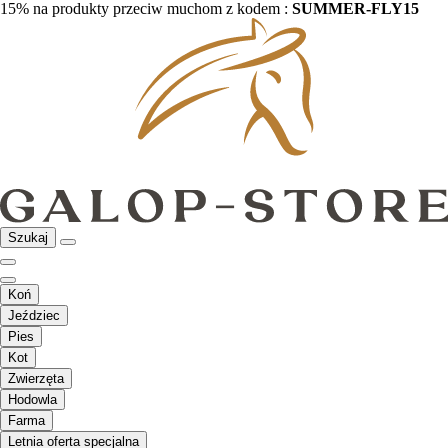
15% na produkty przeciw muchom z kodem :
SUMMER-FLY15
Szukaj
Koń
Jeździec
Pies
Kot
Zwierzęta
Hodowla
Farma
Letnia oferta specjalna