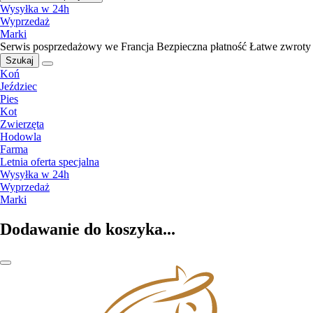
Wysyłka w 24h
Wyprzedaż
Marki
Serwis posprzedażowy we Francja
Bezpieczna płatność
Łatwe zwroty
Szukaj
Koń
Jeździec
Pies
Kot
Zwierzęta
Hodowla
Farma
Letnia oferta specjalna
Wysyłka w 24h
Wyprzedaż
Marki
Dodawanie do koszyka...