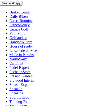
Nasze sklepy
Basket Center
Daily Bikers
Direct Running
Direct-Volley
Espace Golf
Foot-Store
Golf and co
Handball-Store
House of rugby
La sellerie de Maé
Made in Paradis
Nauti-Wave
On-Fight
Padel-Expert
Pecheur-Store
Pet and Garden
Slowood Interior
Smash-Expert
Sneak'In
Sneakids
Sport is good
Training-Fit
Trek Expert