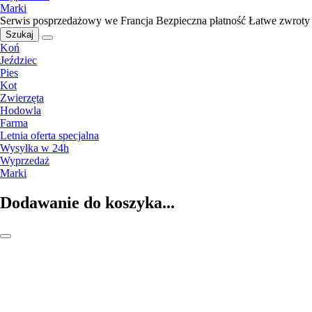
Marki
Serwis posprzedażowy we Francja
Bezpieczna płatność
Łatwe zwroty
Szukaj
Koń
Jeździec
Pies
Kot
Zwierzęta
Hodowla
Farma
Letnia oferta specjalna
Wysyłka w 24h
Wyprzedaż
Marki
Dodawanie do koszyka...