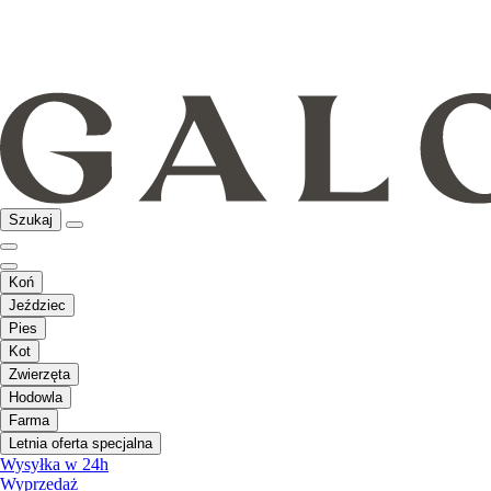
Szukaj
Koń
Jeździec
Pies
Kot
Zwierzęta
Hodowla
Farma
Letnia oferta specjalna
Wysyłka w 24h
Wyprzedaż