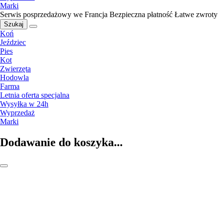
Marki
Serwis posprzedażowy we Francja
Bezpieczna płatność
Łatwe zwroty
Szukaj
Koń
Jeździec
Pies
Kot
Zwierzęta
Hodowla
Farma
Letnia oferta specjalna
Wysyłka w 24h
Wyprzedaż
Marki
Dodawanie do koszyka...