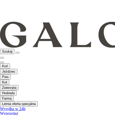
Szukaj
Koń
Jeździec
Pies
Kot
Zwierzęta
Hodowla
Farma
Letnia oferta specjalna
Wysyłka w 24h
Wyprzedaż