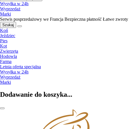
Wysyłka w 24h
Wyprzedaż
Marki
Serwis posprzedażowy we Francja
Bezpieczna płatność
Łatwe zwroty
Szukaj
Koń
Jeździec
Pies
Kot
Zwierzęta
Hodowla
Farma
Letnia oferta specjalna
Wysyłka w 24h
Wyprzedaż
Marki
Dodawanie do koszyka...