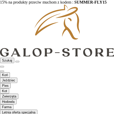
15% na produkty przeciw muchom z kodem :
SUMMER-FLY15
Szukaj
Koń
Jeździec
Pies
Kot
Zwierzęta
Hodowla
Farma
Letnia oferta specjalna