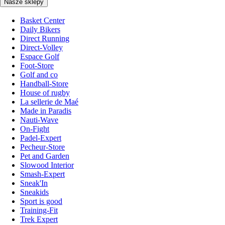
Nasze sklepy
Basket Center
Daily Bikers
Direct Running
Direct-Volley
Espace Golf
Foot-Store
Golf and co
Handball-Store
House of rugby
La sellerie de Maé
Made in Paradis
Nauti-Wave
On-Fight
Padel-Expert
Pecheur-Store
Pet and Garden
Slowood Interior
Smash-Expert
Sneak'In
Sneakids
Sport is good
Training-Fit
Trek Expert