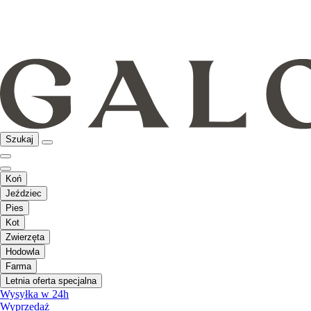
Szukaj
Koń
Jeździec
Pies
Kot
Zwierzęta
Hodowla
Farma
Letnia oferta specjalna
Wysyłka w 24h
Wyprzedaż