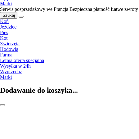
Marki
Serwis posprzedażowy we Francja
Bezpieczna płatność
Łatwe zwroty
Szukaj
Koń
Jeździec
Pies
Kot
Zwierzęta
Hodowla
Farma
Letnia oferta specjalna
Wysyłka w 24h
Wyprzedaż
Marki
Dodawanie do koszyka...