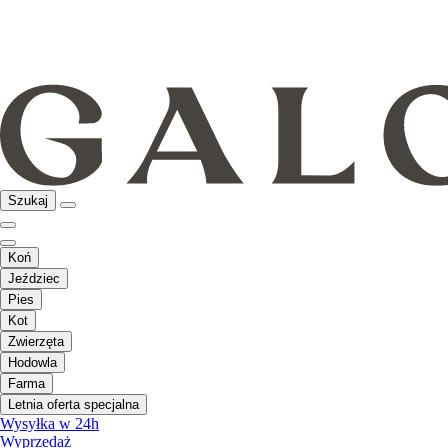
Szukaj
Koń
Jeździec
Pies
Kot
Zwierzęta
Hodowla
Farma
Letnia oferta specjalna
Wysyłka w 24h
Wyprzedaż