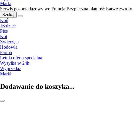
Marki
Serwis posprzedażowy we Francja
Bezpieczna płatność
Łatwe zwroty
Szukaj
Koń
Jeździec
Pies
Kot
Zwierzęta
Hodowla
Farma
Letnia oferta specjalna
Wysyłka w 24h
Wyprzedaż
Marki
Dodawanie do koszyka...