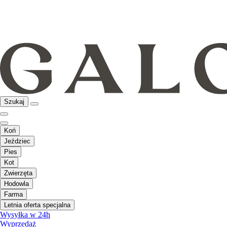
Szukaj
Koń
Jeździec
Pies
Kot
Zwierzęta
Hodowla
Farma
Letnia oferta specjalna
Wysyłka w 24h
Wyprzedaż