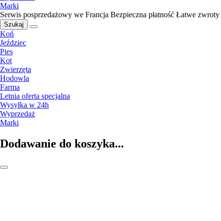
Marki
Serwis posprzedażowy we Francja
Bezpieczna płatność
Łatwe zwroty
Szukaj
Koń
Jeździec
Pies
Kot
Zwierzęta
Hodowla
Farma
Letnia oferta specjalna
Wysyłka w 24h
Wyprzedaż
Marki
Dodawanie do koszyka...