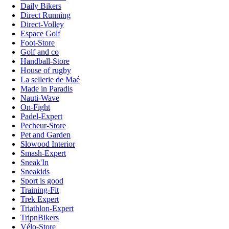
Daily Bikers
Direct Running
Direct-Volley
Espace Golf
Foot-Store
Golf and co
Handball-Store
House of rugby
La sellerie de Maé
Made in Paradis
Nauti-Wave
On-Fight
Padel-Expert
Pecheur-Store
Pet and Garden
Slowood Interior
Smash-Expert
Sneak'In
Sneakids
Sport is good
Training-Fit
Trek Expert
Triathlon-Expert
TripnBikers
Vélo-Store