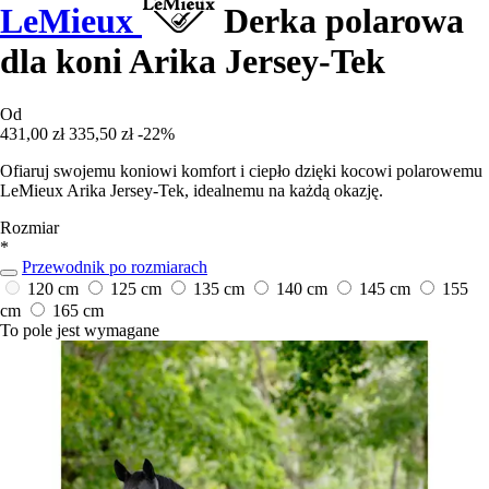
LeMieux
Derka polarowa
dla koni Arika Jersey-Tek
Od
431,00 zł
335,50 zł
-22%
Ofiaruj swojemu koniowi komfort i ciepło dzięki kocowi polarowemu
LeMieux Arika Jersey-Tek, idealnemu na każdą okazję.
Rozmiar
*
Przewodnik po rozmiarach
120 cm
125 cm
135 cm
140 cm
145 cm
155
cm
165 cm
To pole jest wymagane