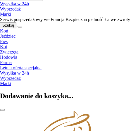
Wysyłka w 24h
Wyprzedaż
Marki
Serwis posprzedażowy we Francja
Bezpieczna płatność
Łatwe zwroty
Szukaj
Koń
Jeździec
Pies
Kot
Zwierzęta
Hodowla
Farma
Letnia oferta specjalna
Wysyłka w 24h
Wyprzedaż
Marki
Dodawanie do koszyka...