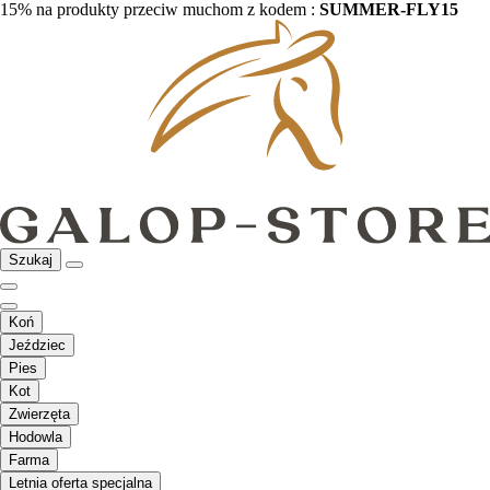
15% na produkty przeciw muchom z kodem :
SUMMER-FLY15
Szukaj
Koń
Jeździec
Pies
Kot
Zwierzęta
Hodowla
Farma
Letnia oferta specjalna