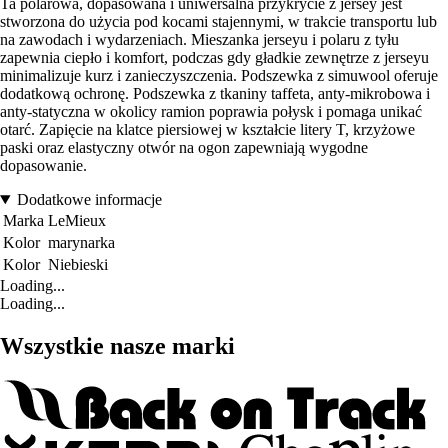
Ta polarowa, dopasowana i uniwersalna przykrycie z jersey jest
stworzona do użycia pod kocami stajennymi, w trakcie transportu lub
na zawodach i wydarzeniach. Mieszanka jerseyu i polaru z tyłu
zapewnia ciepło i komfort, podczas gdy gładkie zewnętrze z jerseyu
minimalizuje kurz i zanieczyszczenia. Podszewka z simuwool oferuje
dodatkową ochronę. Podszewka z tkaniny taffeta, anty-mikrobowa i
anty-statyczna w okolicy ramion poprawia połysk i pomaga unikać
otarć. Zapięcie na klatce piersiowej w kształcie litery T, krzyżowe
paski oraz elastyczny otwór na ogon zapewniają wygodne
dopasowanie.
Dodatkowe informacje
Marka
LeMieux
Kolor
marynarka
Kolor
Niebieski
Loading...
Loading...
Wszystkie nasze marki