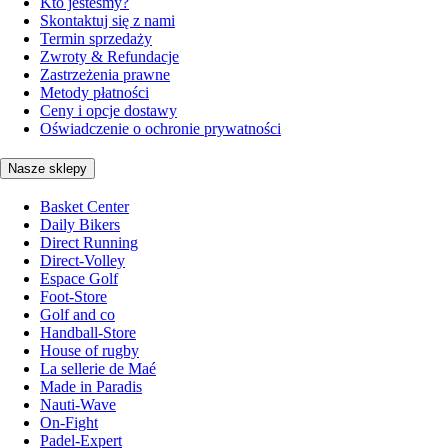
Kto jesteśmy?
Skontaktuj się z nami
Termin sprzedaży
Zwroty & Refundacje
Zastrzeżenia prawne
Metody płatności
Ceny i opcje dostawy
Oświadczenie o ochronie prywatności
Nasze sklepy
Basket Center
Daily Bikers
Direct Running
Direct-Volley
Espace Golf
Foot-Store
Golf and co
Handball-Store
House of rugby
La sellerie de Maé
Made in Paradis
Nauti-Wave
On-Fight
Padel-Expert