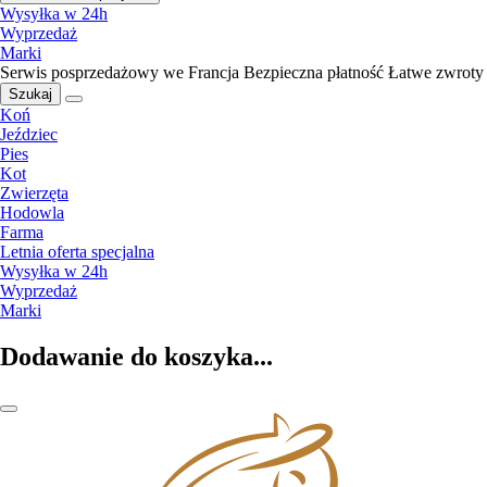
Wysyłka w 24h
Wyprzedaż
Marki
Serwis posprzedażowy we Francja
Bezpieczna płatność
Łatwe zwroty
Szukaj
Koń
Jeździec
Pies
Kot
Zwierzęta
Hodowla
Farma
Letnia oferta specjalna
Wysyłka w 24h
Wyprzedaż
Marki
Dodawanie do koszyka...