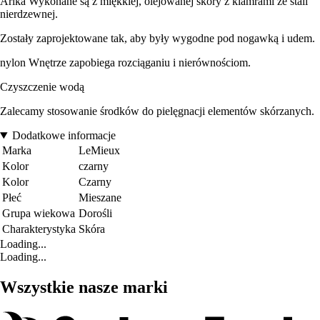
Arika Wykonane są z miękkiej, olejowanej skóry z klamrami ze stali
nierdzewnej.
Zostały zaprojektowane tak, aby były wygodne pod nogawką i udem.
nylon Wnętrze zapobiega rozciąganiu i nierównościom.
Czyszczenie wodą
Zalecamy stosowanie środków do pielęgnacji elementów skórzanych.
Dodatkowe informacje
Marka
LeMieux
Kolor
czarny
Kolor
Czarny
Płeć
Mieszane
Grupa wiekowa
Dorośli
Charakterystyka
Skóra
Loading...
Loading...
Wszystkie nasze marki