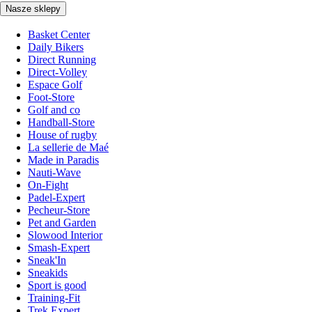
Nasze sklepy
Basket Center
Daily Bikers
Direct Running
Direct-Volley
Espace Golf
Foot-Store
Golf and co
Handball-Store
House of rugby
La sellerie de Maé
Made in Paradis
Nauti-Wave
On-Fight
Padel-Expert
Pecheur-Store
Pet and Garden
Slowood Interior
Smash-Expert
Sneak'In
Sneakids
Sport is good
Training-Fit
Trek Expert