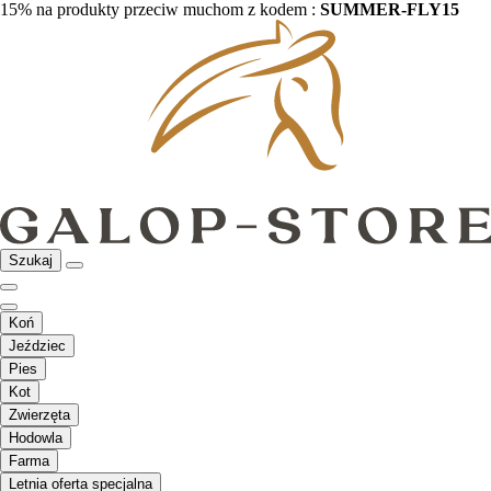
15% na produkty przeciw muchom z kodem :
SUMMER-FLY15
Szukaj
Koń
Jeździec
Pies
Kot
Zwierzęta
Hodowla
Farma
Letnia oferta specjalna