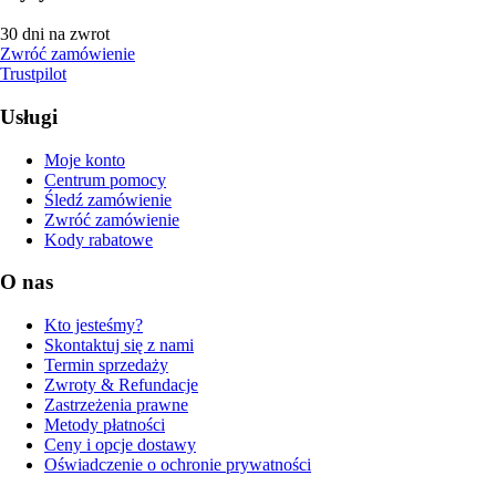
30 dni na zwrot
Zwróć zamówienie
Trustpilot
Usługi
Moje konto
Centrum pomocy
Śledź zamówienie
Zwróć zamówienie
Kody rabatowe
O nas
Kto jesteśmy?
Skontaktuj się z nami
Termin sprzedaży
Zwroty & Refundacje
Zastrzeżenia prawne
Metody płatności
Ceny i opcje dostawy
Oświadczenie o ochronie prywatności