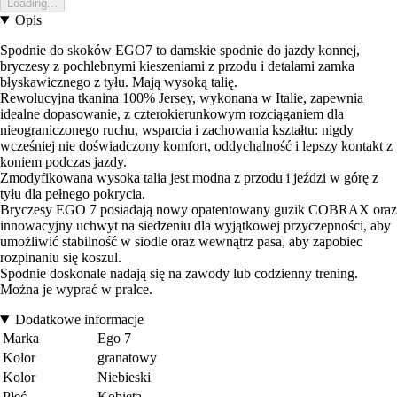
Loading...
Opis
Spodnie do skoków EGO7 to damskie spodnie do jazdy konnej,
bryczesy z pochlebnymi kieszeniami z przodu i detalami zamka
błyskawicznego z tyłu. Mają wysoką talię.
Rewolucyjna tkanina 100% Jersey, wykonana w Italie, zapewnia
idealne dopasowanie, z czterokierunkowym rozciąganiem dla
nieograniczonego ruchu, wsparcia i zachowania kształtu: nigdy
wcześniej nie doświadczony komfort, oddychalność i lepszy kontakt z
koniem podczas jazdy.
Zmodyfikowana wysoka talia jest modna z przodu i jeździ w górę z
tyłu dla pełnego pokrycia.
Bryczesy EGO 7 posiadają nowy opatentowany guzik COBRAX oraz
innowacyjny uchwyt na siedzeniu dla wyjątkowej przyczepności, aby
umożliwić stabilność w siodle oraz wewnątrz pasa, aby zapobiec
rozpinaniu się koszul.
Spodnie doskonale nadają się na zawody lub codzienny trening.
Można je wyprać w pralce.
Dodatkowe informacje
Marka
Ego 7
Kolor
granatowy
Kolor
Niebieski
Płeć
Kobieta