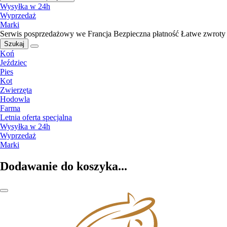
Wysyłka w 24h
Wyprzedaż
Marki
Serwis posprzedażowy we Francja
Bezpieczna płatność
Łatwe zwroty
Szukaj
Koń
Jeździec
Pies
Kot
Zwierzęta
Hodowla
Farma
Letnia oferta specjalna
Wysyłka w 24h
Wyprzedaż
Marki
Dodawanie do koszyka...