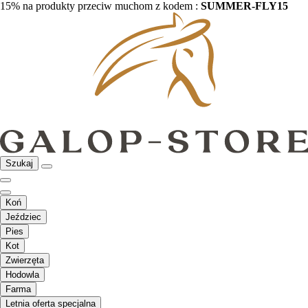
15% na produkty przeciw muchom z kodem :
SUMMER-FLY15
Szukaj
Koń
Jeździec
Pies
Kot
Zwierzęta
Hodowla
Farma
Letnia oferta specjalna