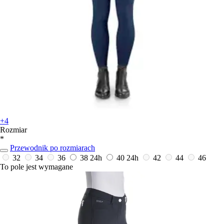
+4
Rozmiar
*
Przewodnik po rozmiarach
32
34
36
38
24h
40
24h
42
44
46
To pole jest wymagane