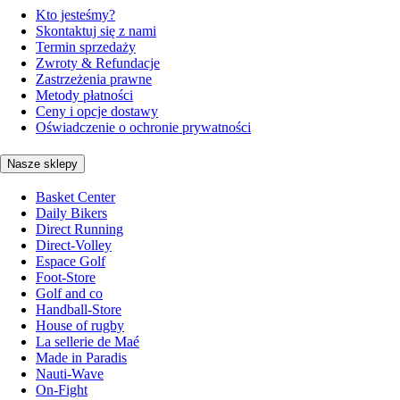
Kto jesteśmy?
Skontaktuj się z nami
Termin sprzedaży
Zwroty & Refundacje
Zastrzeżenia prawne
Metody płatności
Ceny i opcje dostawy
Oświadczenie o ochronie prywatności
Nasze sklepy
Basket Center
Daily Bikers
Direct Running
Direct-Volley
Espace Golf
Foot-Store
Golf and co
Handball-Store
House of rugby
La sellerie de Maé
Made in Paradis
Nauti-Wave
On-Fight