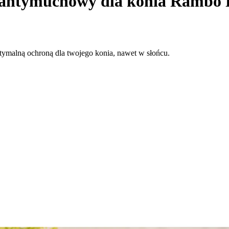
antymuchowy dla konia Rambo P
ymalną ochroną dla twojego konia, nawet w słońcu.