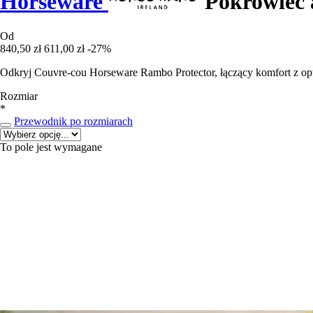
Horseware
Pokrowiec 
Od
840,50 zł
611,00 zł
-27%
Odkryj Couvre-cou Horseware Rambo Protector, łączący komfort z opt
Rozmiar
*
Przewodnik po rozmiarach
To pole jest wymagane