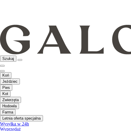
Szukaj
Koń
Jeździec
Pies
Kot
Zwierzęta
Hodowla
Farma
Letnia oferta specjalna
Wysyłka w 24h
Wyprzedaż