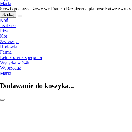
Marki
Serwis posprzedażowy we Francja
Bezpieczna płatność
Łatwe zwroty
Szukaj
Koń
Jeździec
Pies
Kot
Zwierzęta
Hodowla
Farma
Letnia oferta specjalna
Wysyłka w 24h
Wyprzedaż
Marki
Dodawanie do koszyka...