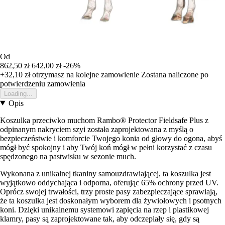
Od
862,50 zł
642,00 zł
-26%
+32,10 zł
otrzymasz na kolejne zamowienie
Zostana naliczone po
potwierdzeniu zamowienia
Loading...
Opis
Koszulka przeciwko muchom Rambo® Protector Fieldsafe Plus z
odpinanym nakryciem szyi została zaprojektowana z myślą o
bezpieczeństwie i komforcie Twojego konia od głowy do ogona, abyś
mógł być spokojny i aby Twój koń mógł w pełni korzystać z czasu
spędzonego na pastwisku w sezonie much.
Wykonana z unikalnej tkaniny samouzdrawiającej, ta koszulka jest
wyjątkowo oddychająca i odporna, oferując 65% ochrony przed UV.
Oprócz swojej trwałości, trzy proste pasy zabezpieczające sprawiają,
że ta koszulka jest doskonałym wyborem dla żywiołowych i psotnych
koni. Dzięki unikalnemu systemowi zapięcia na rzep i plastikowej
klamry, pasy są zaprojektowane tak, aby odczepiały się, gdy są