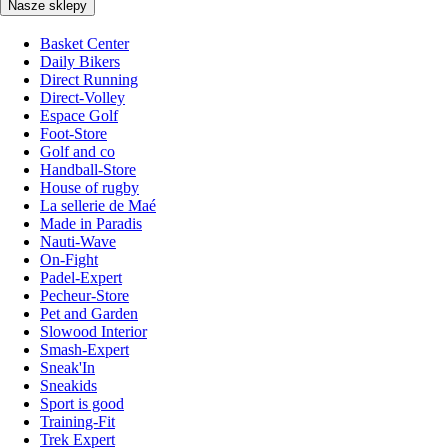
Nasze sklepy
Basket Center
Daily Bikers
Direct Running
Direct-Volley
Espace Golf
Foot-Store
Golf and co
Handball-Store
House of rugby
La sellerie de Maé
Made in Paradis
Nauti-Wave
On-Fight
Padel-Expert
Pecheur-Store
Pet and Garden
Slowood Interior
Smash-Expert
Sneak'In
Sneakids
Sport is good
Training-Fit
Trek Expert