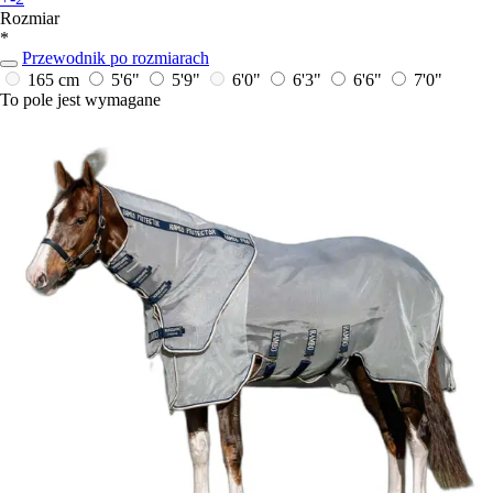
Rozmiar
*
Przewodnik po rozmiarach
165 cm
5'6"
5'9"
6'0"
6'3"
6'6"
7'0"
To pole jest wymagane