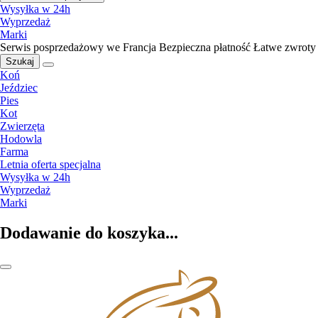
Wysyłka w 24h
Wyprzedaż
Marki
Serwis posprzedażowy we Francja
Bezpieczna płatność
Łatwe zwroty
Szukaj
Koń
Jeździec
Pies
Kot
Zwierzęta
Hodowla
Farma
Letnia oferta specjalna
Wysyłka w 24h
Wyprzedaż
Marki
Dodawanie do koszyka...