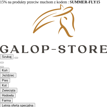
15% na produkty przeciw muchom z kodem :
SUMMER-FLY15
Szukaj
Koń
Jeździec
Pies
Kot
Zwierzęta
Hodowla
Farma
Letnia oferta specjalna