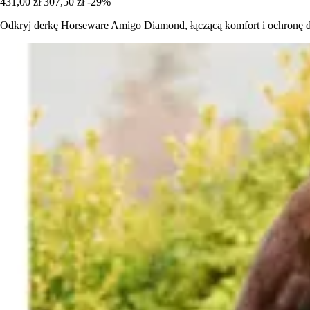
431,00 zł
307,50 zł
-29%
Odkryj derkę Horseware Amigo Diamond, łączącą komfort i ochronę dl