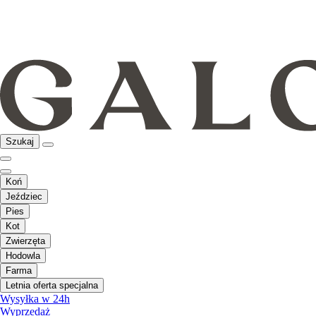
Szukaj
Koń
Jeździec
Pies
Kot
Zwierzęta
Hodowla
Farma
Letnia oferta specjalna
Wysyłka w 24h
Wyprzedaż