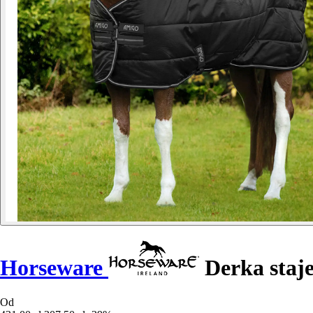
Horseware
Derka staj
Od