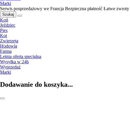
Marki
Serwis posprzedażowy we Francja
Bezpieczna płatność
Łatwe zwroty
Szukaj
Koń
Jeździec
Pies
Kot
Zwierzęta
Hodowla
Farma
Letnia oferta specjalna
Wysyłka w 24h
Wyprzedaż
Marki
Dodawanie do koszyka...