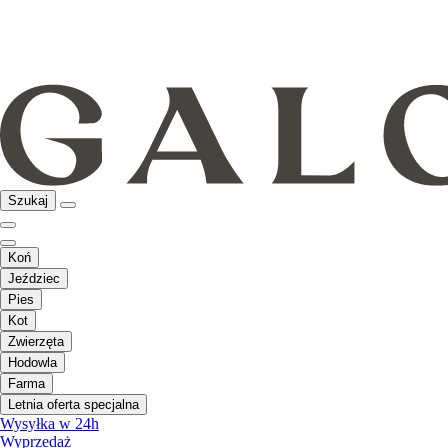
Szukaj
Koń
Jeździec
Pies
Kot
Zwierzęta
Hodowla
Farma
Letnia oferta specjalna
Wysyłka w 24h
Wyprzedaż