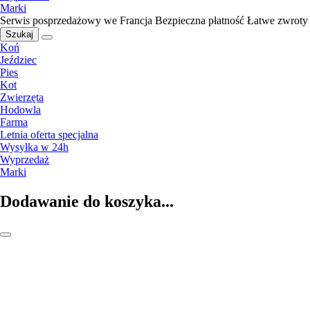
Marki
Serwis posprzedażowy we Francja
Bezpieczna płatność
Łatwe zwroty
Szukaj
Koń
Jeździec
Pies
Kot
Zwierzęta
Hodowla
Farma
Letnia oferta specjalna
Wysyłka w 24h
Wyprzedaż
Marki
Dodawanie do koszyka...