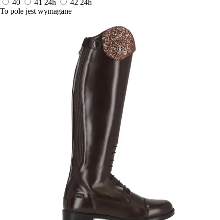
40
41
24h
42
24h
To pole jest wymagane