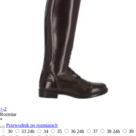
+-2
Rozmiar
*
Przewodnik po rozmiarach
30
33
24h
34
35
36
24h
37
38
24h
39