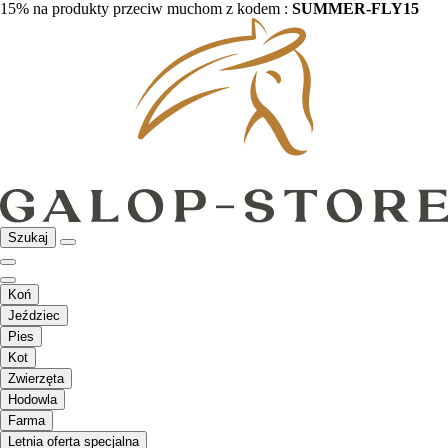
15% na produkty przeciw muchom z kodem :
SUMMER-FLY15
Szukaj
Koń
Jeździec
Pies
Kot
Zwierzęta
Hodowla
Farma
Letnia oferta specjalna