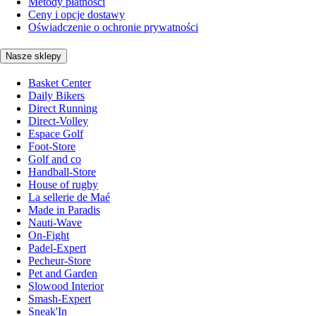
Metody płatności
Ceny i opcje dostawy
Oświadczenie o ochronie prywatności
Nasze sklepy
Basket Center
Daily Bikers
Direct Running
Direct-Volley
Espace Golf
Foot-Store
Golf and co
Handball-Store
House of rugby
La sellerie de Maé
Made in Paradis
Nauti-Wave
On-Fight
Padel-Expert
Pecheur-Store
Pet and Garden
Slowood Interior
Smash-Expert
Sneak'In