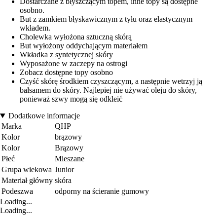
Dostarczane z błyszczącym topem, inne topy są dostępne
osobno.
But z zamkiem błyskawicznym z tyłu oraz elastycznym
wkładem.
Cholewka wyłożona sztuczną skórą
But wyłożony oddychającym materiałem
Wkładka z syntetycznej skóry
Wyposażone w zaczepy na ostrogi
Zobacz dostępne topy osobno
Czyść skórę środkiem czyszczącym, a następnie wetrzyj ją
balsamem do skóry. Najlepiej nie używać oleju do skóry,
ponieważ szwy mogą się odkleić
Dodatkowe informacje
Marka
QHP
Kolor
brązowy
Kolor
Brązowy
Płeć
Mieszane
Grupa wiekowa
Junior
Materiał główny
skóra
Podeszwa
odporny na ścieranie gumowy
Loading...
Loading...