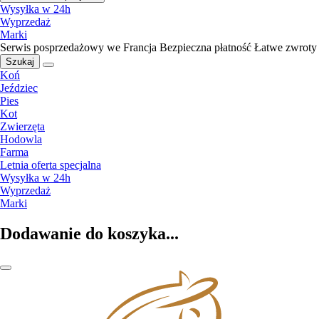
Wysyłka w 24h
Wyprzedaż
Marki
Serwis posprzedażowy we Francja
Bezpieczna płatność
Łatwe zwroty
Szukaj
Koń
Jeździec
Pies
Kot
Zwierzęta
Hodowla
Farma
Letnia oferta specjalna
Wysyłka w 24h
Wyprzedaż
Marki
Dodawanie do koszyka...