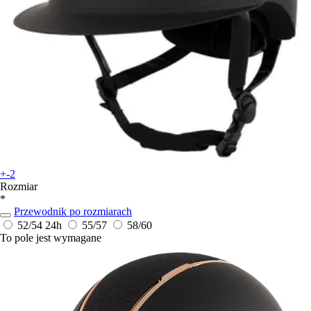
+-2
Rozmiar
*
Przewodnik po rozmiarach
52/54
24h
55/57
58/60
To pole jest wymagane