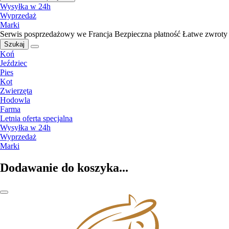
Wysyłka w 24h
Wyprzedaż
Marki
Serwis posprzedażowy we Francja
Bezpieczna płatność
Łatwe zwroty
Szukaj
Koń
Jeździec
Pies
Kot
Zwierzęta
Hodowla
Farma
Letnia oferta specjalna
Wysyłka w 24h
Wyprzedaż
Marki
Dodawanie do koszyka...