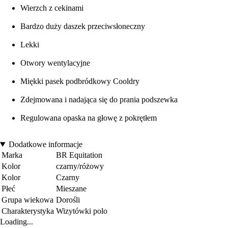
Wierzch z cekinami
Bardzo duży daszek przeciwsłoneczny
Lekki
Otwory wentylacyjne
Miękki pasek podbródkowy Cooldry
Zdejmowana i nadająca się do prania podszewka
Regulowana opaska na głowę z pokrętłem
Dodatkowe informacje
Marka
BR Equitation
Kolor
czarny/różowy
Kolor
Czarny
Płeć
Mieszane
Grupa wiekowa
Dorośli
Charakterystyka
Wizytówki polo
Loading...