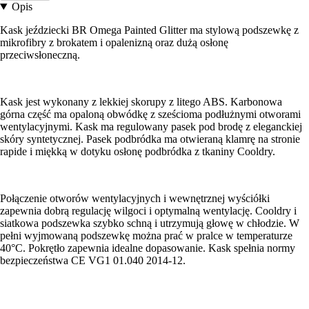
Opis
Kask jeździecki BR Omega Painted Glitter ma stylową podszewkę z
mikrofibry z brokatem i opalenizną oraz dużą osłonę
przeciwsłoneczną.
Kask jest wykonany z lekkiej skorupy z litego ABS. Karbonowa
górna część ma opaloną obwódkę z sześcioma podłużnymi otworami
wentylacyjnymi. Kask ma regulowany pasek pod brodę z eleganckiej
skóry syntetycznej. Pasek podbródka ma otwieraną klamrę na stronie
rapide i miękką w dotyku osłonę podbródka z tkaniny Cooldry.
Połączenie otworów wentylacyjnych i wewnętrznej wyściółki
zapewnia dobrą regulację wilgoci i optymalną wentylację. Cooldry i
siatkowa podszewka szybko schną i utrzymują głowę w chłodzie. W
pełni wyjmowaną podszewkę można prać w pralce w temperaturze
40°C. Pokrętło zapewnia idealne dopasowanie. Kask spełnia normy
bezpieczeństwa CE VG1 01.040 2014-12.