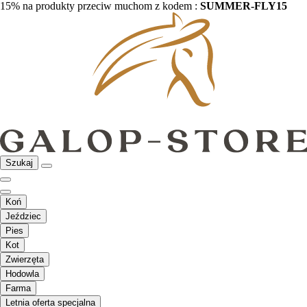
15% na produkty przeciw muchom z kodem :
SUMMER-FLY15
Szukaj
Koń
Jeździec
Pies
Kot
Zwierzęta
Hodowla
Farma
Letnia oferta specjalna