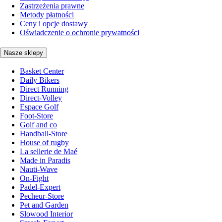
Zastrzeżenia prawne
Metody płatności
Ceny i opcje dostawy
Oświadczenie o ochronie prywatności
Nasze sklepy
Basket Center
Daily Bikers
Direct Running
Direct-Volley
Espace Golf
Foot-Store
Golf and co
Handball-Store
House of rugby
La sellerie de Maé
Made in Paradis
Nauti-Wave
On-Fight
Padel-Expert
Pecheur-Store
Pet and Garden
Slowood Interior