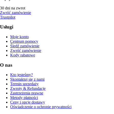
30 dni na zwrot
Zwróć zamówienie
Trustpilot
Usługi
Moje konto
Centrum pomocy
Śledź zamówienie
Zwróć zamówienie
Kody rabatowe
O nas
Kto jesteśmy?
Skontaktuj się z nami
Termin sprzedaży
Zwroty & Refundacje
Zastrzeżenia prawne
Metody płatności
Ceny i opcje dostawy
Oświadczenie o ochronie prywatności