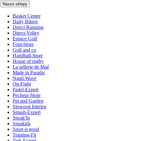
Nasze sklepy
Basket Center
Daily Bikers
Direct Running
Direct-Volley
Espace Golf
Foot-Store
Golf and co
Handball-Store
House of rugby
La sellerie de Maé
Made in Paradis
Nauti-Wave
On-Fight
Padel-Expert
Pecheur-Store
Pet and Garden
Slowood Interior
Smash-Expert
Sneak'In
Sneakids
Sport is good
Training-Fit
Trek Expert