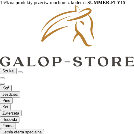
15% na produkty przeciw muchom z kodem :
SUMMER-FLY15
Szukaj
Koń
Jeździec
Pies
Kot
Zwierzęta
Hodowla
Farma
Letnia oferta specjalna