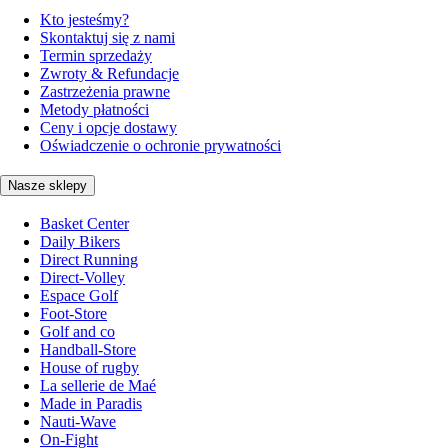
Kto jesteśmy?
Skontaktuj się z nami
Termin sprzedaży
Zwroty & Refundacje
Zastrzeżenia prawne
Metody płatności
Ceny i opcje dostawy
Oświadczenie o ochronie prywatności
Nasze sklepy
Basket Center
Daily Bikers
Direct Running
Direct-Volley
Espace Golf
Foot-Store
Golf and co
Handball-Store
House of rugby
La sellerie de Maé
Made in Paradis
Nauti-Wave
On-Fight