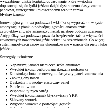
wyrzeźbione, bliskie kontaktu dopasowanie, które wygodnie
dopasowuje się do łydki jeźdźca dzięki dyskretnemu elastycznemu
panelowi, strategicznie umieszczonemu wzdłuż zamka
błyskawicznego.
Innowacyjna gumowa podeszwa i wkładka są wyposażone w system
amortyzacji z pianki o podwójnej gęstości, anatomicznie
zaprojektowany, aby zmniejszyć nacisk na stopę podczas uderzenia.
Antypoślizgowa podeszwa pozwala bezpiecznie stać na większości
zewnętrznych nawierzchni jeździeckich i w strzemionach. Co więcej,
system amortyzacji zapewnia ukierunkowane wsparcie dla pięty i łuku
jeźdźca.
Szczegóły techniczne
Najwyższej jakości niemiecka skóra anilinowa
Wysokiej jakości perforowana skórzana podszewka
Konstrukcja buta terenowego - elastyczny panel sznurowania
Zaokrąglony nosek
Dyskretny i wygodny elastyczny panel
Panele ton w ton
Wsporniki tylnych ostróg
Wysokiej jakości zamek błyskawiczny YKK
Skórzany sznurek
Wygodna wkładka o podwójnej gęstości