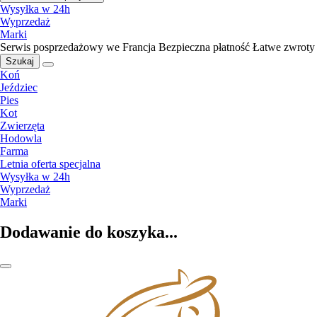
Wysyłka w 24h
Wyprzedaż
Marki
Serwis posprzedażowy we Francja
Bezpieczna płatność
Łatwe zwroty
Szukaj
Koń
Jeździec
Pies
Kot
Zwierzęta
Hodowla
Farma
Letnia oferta specjalna
Wysyłka w 24h
Wyprzedaż
Marki
Dodawanie do koszyka...