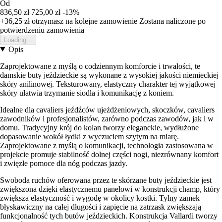
Od
836,50 zł
725,00 zł
-13%
+36,25 zł
otrzymasz na kolejne zamowienie
Zostana naliczone po
potwierdzeniu zamowienia
Loading...
Opis
Zaprojektowane z myślą o codziennym komforcie i trwałości, te
damskie buty jeździeckie są wykonane z wysokiej jakości niemieckiej
skóry anilinowej. Teksturowany, elastyczny charakter tej wyjątkowej
skóry ułatwia trzymanie siodła i komunikację z koniem.
Idealne dla cavaliers jeźdźców ujeżdżeniowych, skoczków, cavaliers
zawodników i profesjonalistów, zarówno podczas zawodów, jak i w
domu. Tradycyjny krój do kolan tworzy eleganckie, wydłużone
dopasowanie wokół łydki z wyczuciem szytym na miarę.
Zaprojektowane z myślą o komunikacji, technologia zastosowana w
projekcie promuje stabilność dolnej części nogi, niezrównany komfort
i zwięzłe pomoce dla nóg podczas jazdy.
Swoboda ruchów oferowana przez te skórzane buty jeździeckie jest
zwiększona dzięki elastycznemu panelowi w konstrukcji champ, który
zwiększa elastyczność i wygodę w okolicy kostki. Tylny zamek
błyskawiczny na całej długości i zapięcie na zatrzask zwiększają
funkcjonalność tych butów jeździeckich. Konstrukcja Vallardi tworzy