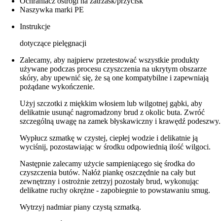
Ochraniacz ostrogi na zatrzask/przycisk
Naszywka marki PE
Instrukcje
dotyczące pielęgnacji
Zalecamy, aby najpierw przetestować wszystkie produkty
używane podczas procesu czyszczenia na ukrytym obszarze
skóry, aby upewnić się, że są one kompatybilne i zapewniają
pożądane wykończenie.
Użyj szczotki z miękkim włosiem lub wilgotnej gąbki, aby
delikatnie usunąć nagromadzony brud z okolic buta. Zwróć
szczególną uwagę na zamek błyskawiczny i krawędź podeszwy.
Wypłucz szmatkę w czystej, ciepłej wodzie i delikatnie ją
wyciśnij, pozostawiając w środku odpowiednią ilość wilgoci.
Następnie zalecamy użycie sampieniącego się środka do
czyszczenia butów. Nałóż piankę oszczędnie na cały but
zewnętrzny i ostrożnie zetrzyj pozostały brud, wykonując
delikatne ruchy okrężne - zapobiegnie to powstawaniu smug.
Wytrzyj nadmiar piany czystą szmatką.