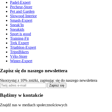
Padel-Expert
Pecheur-Store
Pet and Garden
Slowood Interior
Smash-Expert
Sneak'In
Sneakids
Sport is good
Training-Fit
Trek Expert
Triathlon-Expert
TripnBikers
Vélo-Store
Winter-Expert
Zapisz się do naszego newslettera
Skorzystaj z 10% zniżki, zapisując się do naszego newslettera
Zapisz się
Bądźmy w kontakcie
Znajdź nas w mediach społecznościowych