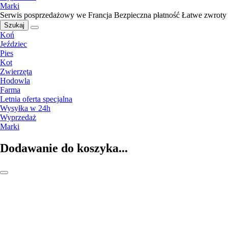
Marki
Serwis posprzedażowy we Francja
Bezpieczna płatność
Łatwe zwroty
Szukaj
Koń
Jeździec
Pies
Kot
Zwierzęta
Hodowla
Farma
Letnia oferta specjalna
Wysyłka w 24h
Wyprzedaż
Marki
Dodawanie do koszyka...