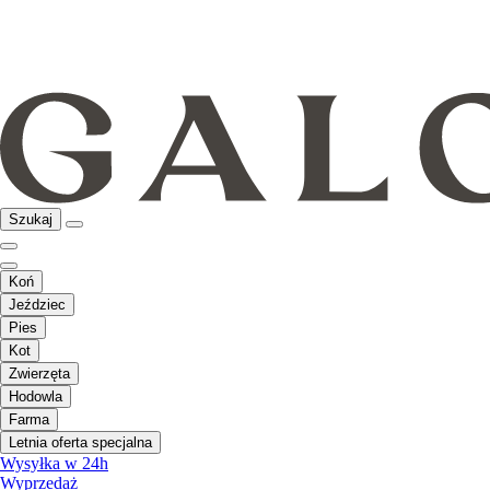
Szukaj
Koń
Jeździec
Pies
Kot
Zwierzęta
Hodowla
Farma
Letnia oferta specjalna
Wysyłka w 24h
Wyprzedaż