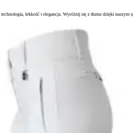
echnologia, lekkość i elegancja. Wyróżnij się z tłumu dzięki naszy