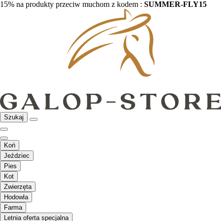
15% na produkty przeciw muchom z kodem :
SUMMER-FLY15
Szukaj
Koń
Jeździec
Pies
Kot
Zwierzęta
Hodowla
Farma
Letnia oferta specjalna