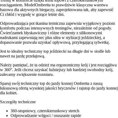
Trenuj w komforcie dzięki temu topowi z czterokierunkowym
rozciąganiem. ModelOmbretta to prawdziwie klasyczna warstwa
bazowa dla aktywnych biegaczy, zaprojektowana tak, aby zapewnić
Ci chłód i wygodę w gorące letnie dni.
Odprowadzająca pot tkanina termiczna zapewnia wyjątkowy poziom
komfortu podczas intensywnych treningów, niezależnie od pogody.
Ćwierćzamek błyskawiczny i różne elementy z silikonowymi
nadrukami zapewniają nec plus ultra w stylizacji jeździeckiej, a
dopasowanie pozwala uzyskać opływową, przylegającą sylwetkę.
Jest to idealny techniczny top jeździecki na długie dni w siodle lub
nawet na jazdę przełajową.
Należy pamiętać, że ta odzież ma ergonomiczny krój i jest rozciągliwa
w 360°. Jeśli chcesz uzyskać luźniejszy lub bardziej swobodny krój,
zalecamy zwiększenie rozmiaru.
Sparuj swój techniczny top do jazdy konnej Ombretta z naszą
luksusową ofertą wysokiej jakości bryczesów i rajstop do jazdy konnej
dla kobiet.
Szczegóły techniczne
360-stopniowy, czterokierunkowy stretch
Odprowadzanie wilgoci / osuszanie rapide