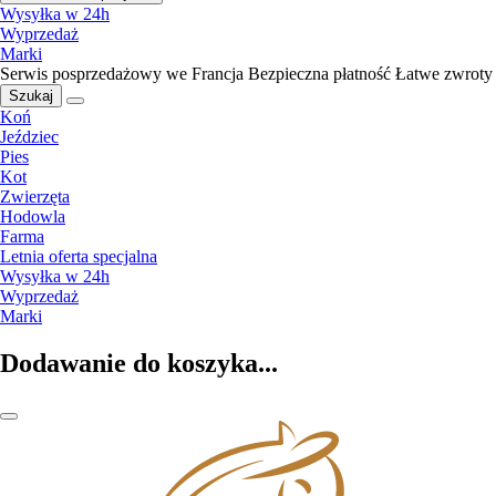
Wysyłka w 24h
Wyprzedaż
Marki
Serwis posprzedażowy we Francja
Bezpieczna płatność
Łatwe zwroty
Szukaj
Koń
Jeździec
Pies
Kot
Zwierzęta
Hodowla
Farma
Letnia oferta specjalna
Wysyłka w 24h
Wyprzedaż
Marki
Dodawanie do koszyka...