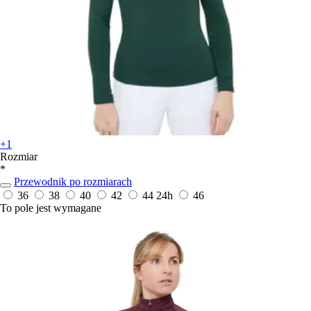
+1
Rozmiar
*
Przewodnik po rozmiarach
36
38
40
42
44
24h
46
To pole jest wymagane