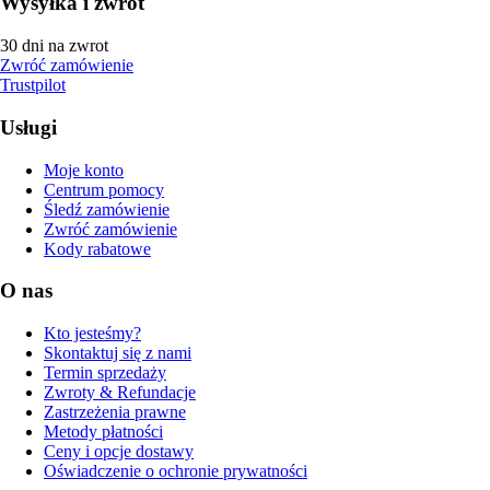
Wysyłka i zwrot
30 dni na zwrot
Zwróć zamówienie
Trustpilot
Usługi
Moje konto
Centrum pomocy
Śledź zamówienie
Zwróć zamówienie
Kody rabatowe
O nas
Kto jesteśmy?
Skontaktuj się z nami
Termin sprzedaży
Zwroty & Refundacje
Zastrzeżenia prawne
Metody płatności
Ceny i opcje dostawy
Oświadczenie o ochronie prywatności