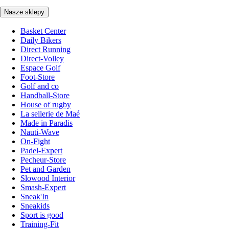
Nasze sklepy
Basket Center
Daily Bikers
Direct Running
Direct-Volley
Espace Golf
Foot-Store
Golf and co
Handball-Store
House of rugby
La sellerie de Maé
Made in Paradis
Nauti-Wave
On-Fight
Padel-Expert
Pecheur-Store
Pet and Garden
Slowood Interior
Smash-Expert
Sneak'In
Sneakids
Sport is good
Training-Fit