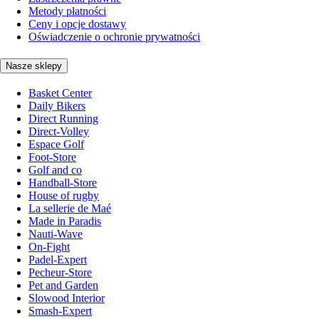
Metody płatności
Ceny i opcje dostawy
Oświadczenie o ochronie prywatności
Nasze sklepy
Basket Center
Daily Bikers
Direct Running
Direct-Volley
Espace Golf
Foot-Store
Golf and co
Handball-Store
House of rugby
La sellerie de Maé
Made in Paradis
Nauti-Wave
On-Fight
Padel-Expert
Pecheur-Store
Pet and Garden
Slowood Interior
Smash-Expert