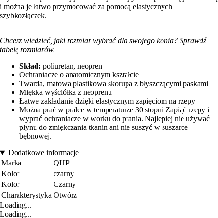
i można je łatwo przymocować za pomocą elastycznych
szybkozłączek.
Chcesz wiedzieć, jaki rozmiar wybrać dla swojego konia? Sprawdź
tabelę rozmiarów.
Skład:
poliuretan, neopren
Ochraniacze o anatomicznym kształcie
Twarda, matowa plastikowa skorupa z błyszczącymi paskami
Miękka wyściółka z neoprenu
Łatwe zakładanie dzięki elastycznym zapięciom na rzepy
Można prać w pralce w temperaturze 30 stopni Zapiąć rzepy i
wyprać ochraniacze w worku do prania. Najlepiej nie używać
płynu do zmiękczania tkanin ani nie suszyć w suszarce
bębnowej.
Dodatkowe informacje
Marka
QHP
Kolor
czarny
Kolor
Czarny
Charakterystyka
Otwórz
Loading...
Loading...