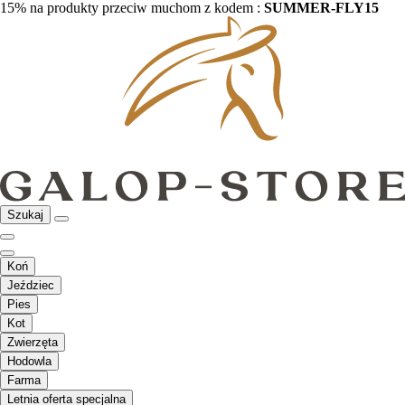
15% na produkty przeciw muchom z kodem :
SUMMER-FLY15
Szukaj
Koń
Jeździec
Pies
Kot
Zwierzęta
Hodowla
Farma
Letnia oferta specjalna