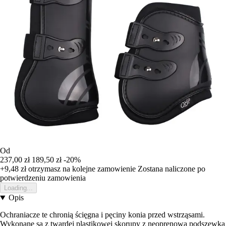
Od
237,00 zł
189,50 zł
-20%
+9,48 zł
otrzymasz na kolejne zamowienie
Zostana naliczone po
potwierdzeniu zamowienia
Loading...
Opis
Ochraniacze te chronią ścięgna i pęciny konia przed wstrząsami.
Wykonane są z twardej plastikowej skorupy z neoprenową podszewką