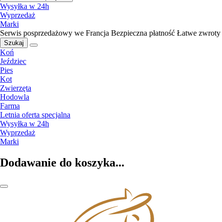
Wysyłka w 24h
Wyprzedaż
Marki
Serwis posprzedażowy we Francja
Bezpieczna płatność
Łatwe zwroty
Szukaj
Koń
Jeździec
Pies
Kot
Zwierzęta
Hodowla
Farma
Letnia oferta specjalna
Wysyłka w 24h
Wyprzedaż
Marki
Dodawanie do koszyka...