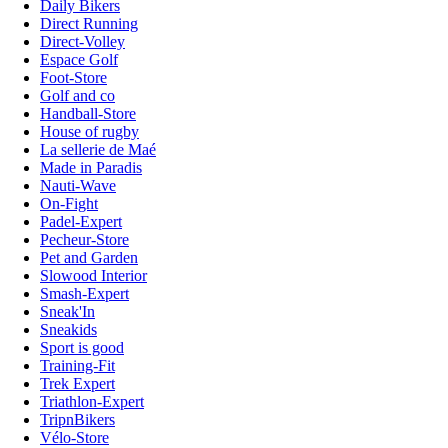
Daily Bikers
Direct Running
Direct-Volley
Espace Golf
Foot-Store
Golf and co
Handball-Store
House of rugby
La sellerie de Maé
Made in Paradis
Nauti-Wave
On-Fight
Padel-Expert
Pecheur-Store
Pet and Garden
Slowood Interior
Smash-Expert
Sneak'In
Sneakids
Sport is good
Training-Fit
Trek Expert
Triathlon-Expert
TripnBikers
Vélo-Store