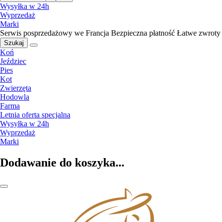
Wysyłka w 24h
Wyprzedaż
Marki
Serwis posprzedażowy we Francja
Bezpieczna płatność
Łatwe zwroty
Szukaj
Koń
Jeździec
Pies
Kot
Zwierzęta
Hodowla
Farma
Letnia oferta specjalna
Wysyłka w 24h
Wyprzedaż
Marki
Dodawanie do koszyka...