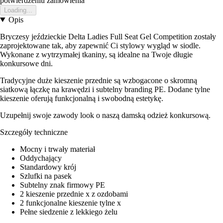
potwierdzeniu zamowienia
Loading...
Opis
Bryczesy jeździeckie Delta Ladies Full Seat Gel Competition zostały
zaprojektowane tak, aby zapewnić Ci stylowy wygląd w siodle.
Wykonane z wytrzymałej tkaniny, są idealne na Twoje długie
konkursowe dni.
Tradycyjne duże kieszenie przednie są wzbogacone o skromną
siatkową łączkę na krawędzi i subtelny branding PE. Dodane tylne
kieszenie oferują funkcjonalną i swobodną estetykę.
Uzupełnij swoje zawody look o naszą damską odzież konkursową.
Szczegóły techniczne
Mocny i trwały materiał
Oddychający
Standardowy krój
Szlufki na pasek
Subtelny znak firmowy PE
2 kieszenie przednie x z ozdobami
2 funkcjonalne kieszenie tylne x
Pełne siedzenie z lekkiego żelu