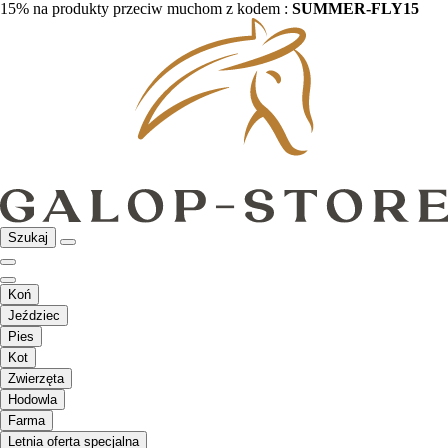
15% na produkty przeciw muchom z kodem :
SUMMER-FLY15
Szukaj
Koń
Jeździec
Pies
Kot
Zwierzęta
Hodowla
Farma
Letnia oferta specjalna