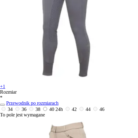
+1
Rozmiar
*
Przewodnik po rozmiarach
34
36
38
40
24h
42
44
46
To pole jest wymagane