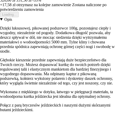
526,00 zł
351,50 zł
-33%
+17,58 zł
otrzymasz na kolejne zamowienie
Zostana naliczone po
potwierdzeniu zamowienia
Loading...
Opis
Dzięki luksusowej, pikowanej podszewce 100g, pozostajesz ciepły i
wygodny, niezależnie od pogody. Dodatkowa długość pozwala, aby
deszcz spływał w dół, nie mocząc siedzenia dzięki wytrzymałemu
materiałowi o wodoodporności 5000 mm. Tylne kliny i chowana
przednia spódnica zapewniają ochronę górnej części nogi i swobodę w
siodle.
Głębokie kieszenie przednie zapewniają duże bezpieczeństwo dla
Twoich rzeczy. Możesz dopasować kurtkę do swoich potrzeb dzięki
regulowanej talii i elastycznym mankietom dla bardziej finezyjnego i
wygodnego dopasowania. Ma odpinany kaptur z pikowaną
podszewką, kołnierz wyłożony polarem i dyskretny daszek ochronny,
który wygląda świetnie niezależnie od tego, czy jest noszony, czy nie.
Wykonana z miękkiego w dotyku, łatwego w pielęgnacji materiału, ta
wodoodporna kurtka jeździecka jest idealna dla optymalnej ochrony.
Połącz z parą bryczesów jeździeckich i naszymi dużymi skórzanymi
butami jeździeckimi.