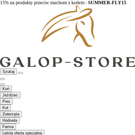
15% na produkty przeciw muchom z kodem :
SUMMER-FLY15
Szukaj
Koń
Jeździec
Pies
Kot
Zwierzęta
Hodowla
Farma
Letnia oferta specjalna