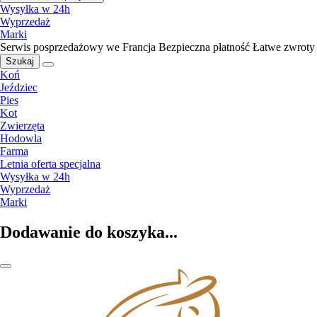
Wysyłka w 24h
Wyprzedaż
Marki
Serwis posprzedażowy we Francja
Bezpieczna płatność
Łatwe zwroty
Szukaj
Koń
Jeździec
Pies
Kot
Zwierzęta
Hodowla
Farma
Letnia oferta specjalna
Wysyłka w 24h
Wyprzedaż
Marki
Dodawanie do koszyka...