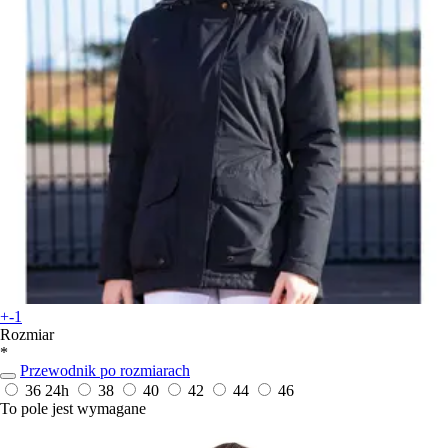
+-1
Rozmiar
*
Przewodnik po rozmiarach
36
24h
38
40
42
44
46
To pole jest wymagane