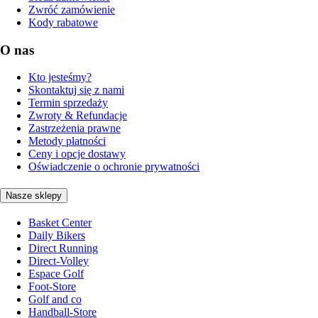
Zwróć zamówienie
Kody rabatowe
O nas
Kto jesteśmy?
Skontaktuj się z nami
Termin sprzedaży
Zwroty & Refundacje
Zastrzeżenia prawne
Metody płatności
Ceny i opcje dostawy
Oświadczenie o ochronie prywatności
Nasze sklepy
Basket Center
Daily Bikers
Direct Running
Direct-Volley
Espace Golf
Foot-Store
Golf and co
Handball-Store