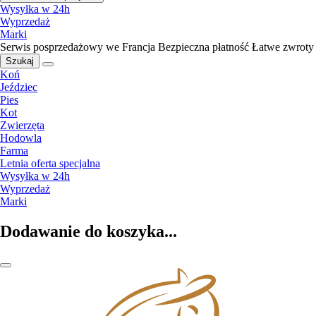
Wysyłka w 24h
Wyprzedaż
Marki
Serwis posprzedażowy we Francja
Bezpieczna płatność
Łatwe zwroty
Szukaj
Koń
Jeździec
Pies
Kot
Zwierzęta
Hodowla
Farma
Letnia oferta specjalna
Wysyłka w 24h
Wyprzedaż
Marki
Dodawanie do koszyka...