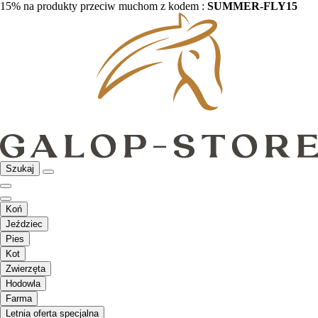
15% na produkty przeciw muchom z kodem :
SUMMER-FLY15
Szukaj
Koń
Jeździec
Pies
Kot
Zwierzęta
Hodowla
Farma
Letnia oferta specjalna