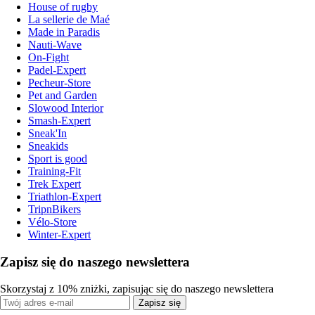
House of rugby
La sellerie de Maé
Made in Paradis
Nauti-Wave
On-Fight
Padel-Expert
Pecheur-Store
Pet and Garden
Slowood Interior
Smash-Expert
Sneak'In
Sneakids
Sport is good
Training-Fit
Trek Expert
Triathlon-Expert
TripnBikers
Vélo-Store
Winter-Expert
Zapisz się do naszego newslettera
Skorzystaj z 10% zniżki, zapisując się do naszego newslettera
Zapisz się