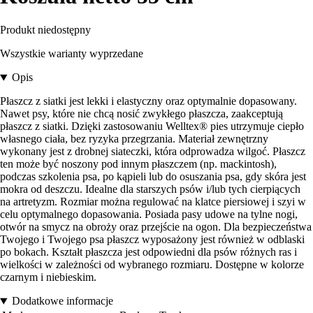
Produkt niedostępny
Wszystkie warianty wyprzedane
Opis
Płaszcz z siatki jest lekki i elastyczny oraz optymalnie dopasowany.
Nawet psy, które nie chcą nosić zwykłego płaszcza, zaakceptują
płaszcz z siatki. Dzięki zastosowaniu Welltex® pies utrzymuje ciepło
własnego ciała, bez ryzyka przegrzania. Materiał zewnętrzny
wykonany jest z drobnej siateczki, która odprowadza wilgoć. Płaszcz
ten może być noszony pod innym płaszczem (np. mackintosh),
podczas szkolenia psa, po kąpieli lub do osuszania psa, gdy skóra jest
mokra od deszczu. Idealne dla starszych psów i/lub tych cierpiących
na artretyzm. Rozmiar można regulować na klatce piersiowej i szyi w
celu optymalnego dopasowania. Posiada pasy udowe na tylne nogi,
otwór na smycz na obroży oraz przejście na ogon. Dla bezpieczeństwa
Twojego i Twojego psa płaszcz wyposażony jest również w odblaski
po bokach. Kształt płaszcza jest odpowiedni dla psów różnych ras i
wielkości w zależności od wybranego rozmiaru. Dostępne w kolorze
czarnym i niebieskim.
Dodatkowe informacje