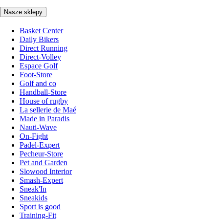
Nasze sklepy
Basket Center
Daily Bikers
Direct Running
Direct-Volley
Espace Golf
Foot-Store
Golf and co
Handball-Store
House of rugby
La sellerie de Maé
Made in Paradis
Nauti-Wave
On-Fight
Padel-Expert
Pecheur-Store
Pet and Garden
Slowood Interior
Smash-Expert
Sneak'In
Sneakids
Sport is good
Training-Fit