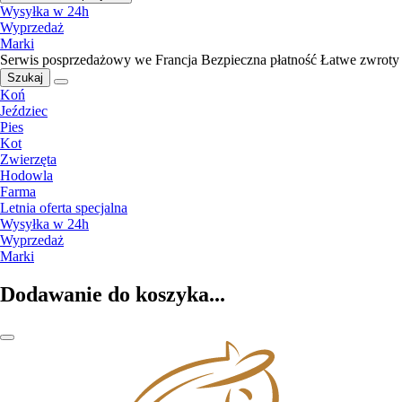
Wysyłka w 24h
Wyprzedaż
Marki
Serwis posprzedażowy we Francja
Bezpieczna płatność
Łatwe zwroty
Szukaj
Koń
Jeździec
Pies
Kot
Zwierzęta
Hodowla
Farma
Letnia oferta specjalna
Wysyłka w 24h
Wyprzedaż
Marki
Dodawanie do koszyka...