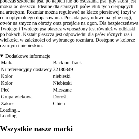
podczas szkolenia psa, po kąpieli lub do osuszania psa, gdy skóra jest
mokra od deszczu. Idealne dla starszych psów i/lub tych cierpiących
na artretyzm. Rozmiar można regulować na klatce piersiowej i szyi w
celu optymalnego dopasowania. Posiada pasy udowe na tylne nogi,
otwór na smycz na obroży oraz przejście na ogon. Dla bezpieczeństwa
Twojego i Twojego psa płaszcz wyposażony jest również w odblaski
po bokach. Kształt płaszcza jest odpowiedni dla psów różnych ras i
wielkości w zależności od wybranego rozmiaru. Dostępne w kolorze
czarnym i niebieskim.
Dodatkowe informacje
Marka
Back on Track
Nr referencyjny dostawcy
32180349
Kolor
niebieski
Kolor
Niebieski
Płeć
Mieszane
Grupa wiekowa
Dorośli
Zakres
Chien
Loading...
Loading...
Wszystkie nasze marki