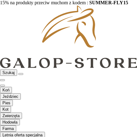
15% na produkty przeciw muchom z kodem :
SUMMER-FLY15
Szukaj
Koń
Jeździec
Pies
Kot
Zwierzęta
Hodowla
Farma
Letnia oferta specjalna