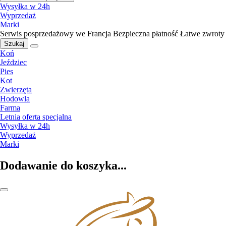
Wysyłka w 24h
Wyprzedaż
Marki
Serwis posprzedażowy we Francja
Bezpieczna płatność
Łatwe zwroty
Szukaj
Koń
Jeździec
Pies
Kot
Zwierzęta
Hodowla
Farma
Letnia oferta specjalna
Wysyłka w 24h
Wyprzedaż
Marki
Dodawanie do koszyka...