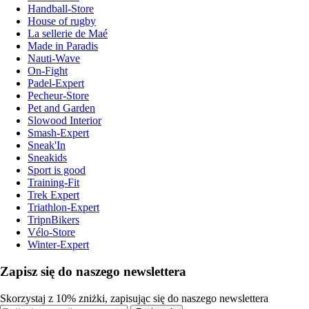
Handball-Store
House of rugby
La sellerie de Maé
Made in Paradis
Nauti-Wave
On-Fight
Padel-Expert
Pecheur-Store
Pet and Garden
Slowood Interior
Smash-Expert
Sneak'In
Sneakids
Sport is good
Training-Fit
Trek Expert
Triathlon-Expert
TripnBikers
Vélo-Store
Winter-Expert
Zapisz się do naszego newslettera
Skorzystaj z 10% zniżki, zapisując się do naszego newslettera