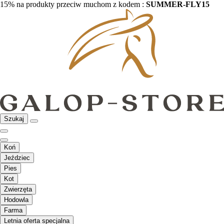
15% na produkty przeciw muchom z kodem :
SUMMER-FLY15
Szukaj
Koń
Jeździec
Pies
Kot
Zwierzęta
Hodowla
Farma
Letnia oferta specjalna