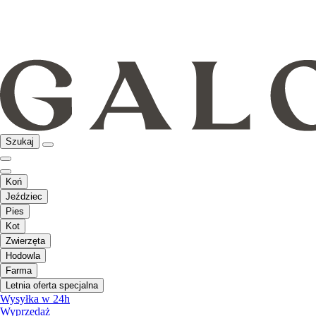
Szukaj
Koń
Jeździec
Pies
Kot
Zwierzęta
Hodowla
Farma
Letnia oferta specjalna
Wysyłka w 24h
Wyprzedaż