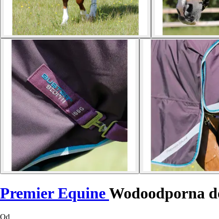
Premier Equine
Wodoodporna der
Od