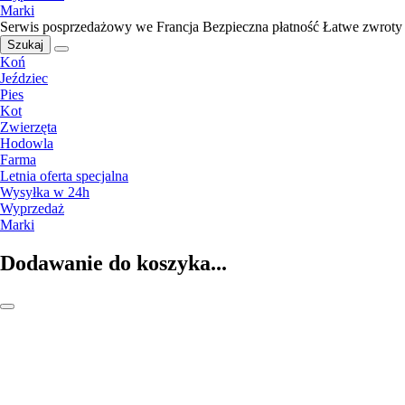
Marki
Serwis posprzedażowy we Francja
Bezpieczna płatność
Łatwe zwroty
Szukaj
Koń
Jeździec
Pies
Kot
Zwierzęta
Hodowla
Farma
Letnia oferta specjalna
Wysyłka w 24h
Wyprzedaż
Marki
Dodawanie do koszyka...