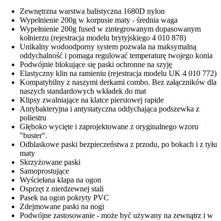
Zewnętrzna warstwa balistyczna 1680D nylon
Wypełnienie 200g w korpusie maty - średnia waga
Wypełnienie 200g fused w zintegrowanym dopasowanym
kołnierzu (rejestracja modelu brytyjskiego 4 010 878)
Unikalny wodoodporny system pozwala na maksymalną
oddychalność i pomaga regulować temperaturę twojego konia
Podwójnie blokujące się paski ochronne na szyję
Elastyczny klin na ramieniu (rejestracja modelu UK 4 010 772)
Kompatybilny z naszymi derkami combo. Bez załączników dla
naszych standardowych wkładek do mat
Klipsy zwalniające na klatce piersiowej rapide
Antybakteryjna i antystatyczna oddychająca podszewka z
poliestru
Głęboko wycięte i zaprojektowane z oryginalnego wzoru
"buster".
Odblaskowe paski bezpieczeństwa z przodu, po bokach i z tyłu
maty
Skrzyżowane paski
Samoprostujące
Wyściełana klapa na ogon
Osprzęt z nierdzewnej stali
Pasek na ogon pokryty PVC
Zdejmowane paski na nogi
Podwójne zastosowanie - może być używany na zewnątrz i w