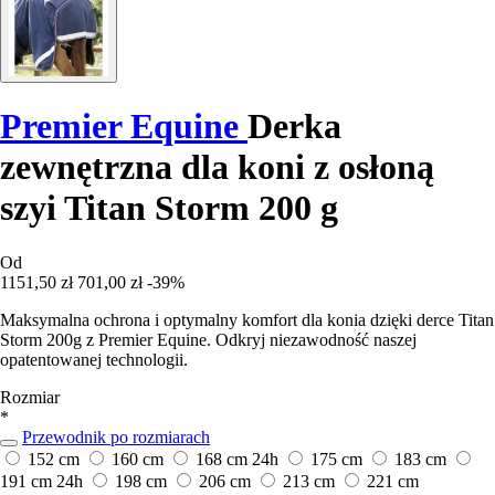
Premier Equine
Derka
zewnętrzna dla koni z osłoną
szyi Titan Storm 200 g
Od
1151,50 zł
701,00 zł
-39%
Maksymalna ochrona i optymalny komfort dla konia dzięki derce Titan
Storm 200g z Premier Equine. Odkryj niezawodność naszej
opatentowanej technologii.
Rozmiar
*
Przewodnik po rozmiarach
152 cm
160 cm
168 cm
24h
175 cm
183 cm
191 cm
24h
198 cm
206 cm
213 cm
221 cm