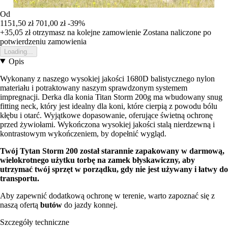
Od
1151,50 zł
701,00 zł
-39%
+35,05 zł
otrzymasz na kolejne zamowienie
Zostana naliczone po
potwierdzeniu zamowienia
Loading...
Opis
Wykonany z naszego wysokiej jakości 1680D balistycznego nylon
materiału i potraktowany naszym sprawdzonym systemem
impregnacji. Derka dla konia Titan Storm 200g ma wbudowany snug
fitting neck, który jest idealny dla koni, które cierpią z powodu bólu
kłębu i otarć. Wyjątkowe dopasowanie, oferujące świetną ochronę
przed żywiołami. Wykończona wysokiej jakości stalą nierdzewną i
kontrastowym wykończeniem, by dopełnić wygląd.
Twój Tytan Storm 200 został starannie zapakowany w darmową,
wielokrotnego użytku torbę na zamek błyskawiczny, aby
utrzymać twój sprzęt w porządku, gdy nie jest używany i łatwy do
transportu.
Aby zapewnić dodatkową ochronę w terenie, warto zapoznać się z
naszą ofertą
butów
do jazdy konnej.
Szczegóły techniczne