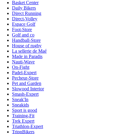
Basket Center
Daily Bikers
Direct Running
Direct-Volley
Espace Golf
Foot-Store
Golf and co
Handball-Store
House of rugby
La sellerie de Maé
Made in Paradis
Nauti-Wave
On-Fight
Padel-Expert
Pecheur-Store
Pet and Garden
Slowood Interior
Smash-Expert
Sneak'In
Sneakids
Sport is good
Training-Fit
Trek Expert
Triathlon-Expert
TripnBikers