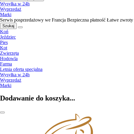
Wysyłka w 24h
Wyprzedaż
Marki
Serwis posprzedażowy we Francja
Bezpieczna płatność
Łatwe zwroty
Szukaj
Koń
Jeździec
Pies
Kot
Zwierzęta
Hodowla
Farma
Letnia oferta specjalna
Wysyłka w 24h
Wyprzedaż
Marki
Dodawanie do koszyka...