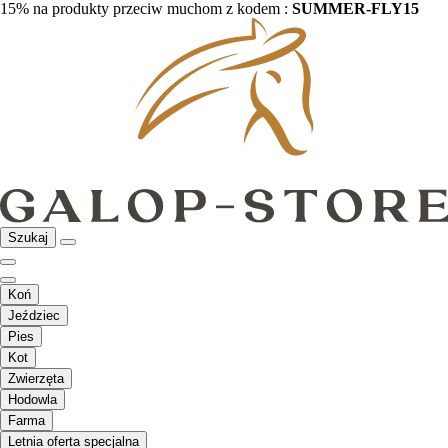
15% na produkty przeciw muchom z kodem :
SUMMER-FLY15
Szukaj
Koń
Jeździec
Pies
Kot
Zwierzęta
Hodowla
Farma
Letnia oferta specjalna