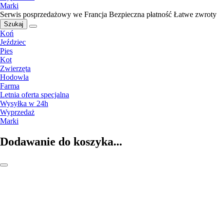
Marki
Serwis posprzedażowy we Francja
Bezpieczna płatność
Łatwe zwroty
Szukaj
Koń
Jeździec
Pies
Kot
Zwierzęta
Hodowla
Farma
Letnia oferta specjalna
Wysyłka w 24h
Wyprzedaż
Marki
Dodawanie do koszyka...