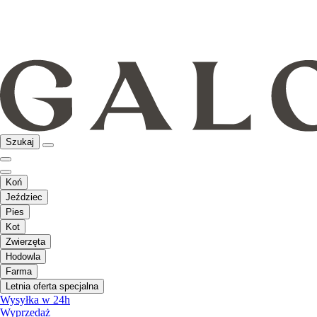
Szukaj
Koń
Jeździec
Pies
Kot
Zwierzęta
Hodowla
Farma
Letnia oferta specjalna
Wysyłka w 24h
Wyprzedaż