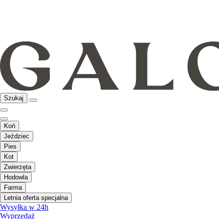
Szukaj
Koń
Jeździec
Pies
Kot
Zwierzęta
Hodowla
Farma
Letnia oferta specjalna
Wysyłka w 24h
Wyprzedaż