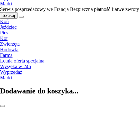
Marki
Serwis posprzedażowy we Francja
Bezpieczna płatność
Łatwe zwroty
Szukaj
Koń
Jeździec
Pies
Kot
Zwierzęta
Hodowla
Farma
Letnia oferta specjalna
Wysyłka w 24h
Wyprzedaż
Marki
Dodawanie do koszyka...