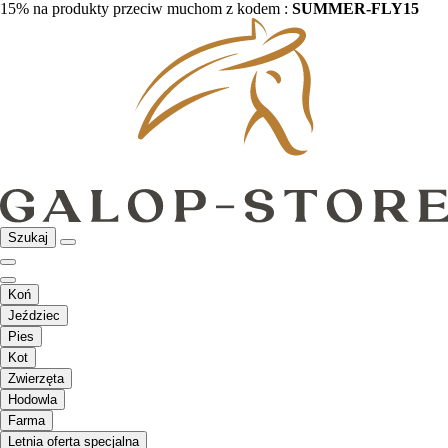
15% na produkty przeciw muchom z kodem :
SUMMER-FLY15
Szukaj
Koń
Jeździec
Pies
Kot
Zwierzęta
Hodowla
Farma
Letnia oferta specjalna