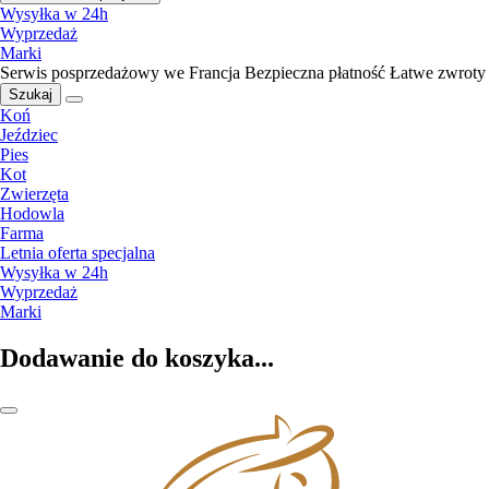
Wysyłka w 24h
Wyprzedaż
Marki
Serwis posprzedażowy we Francja
Bezpieczna płatność
Łatwe zwroty
Szukaj
Koń
Jeździec
Pies
Kot
Zwierzęta
Hodowla
Farma
Letnia oferta specjalna
Wysyłka w 24h
Wyprzedaż
Marki
Dodawanie do koszyka...