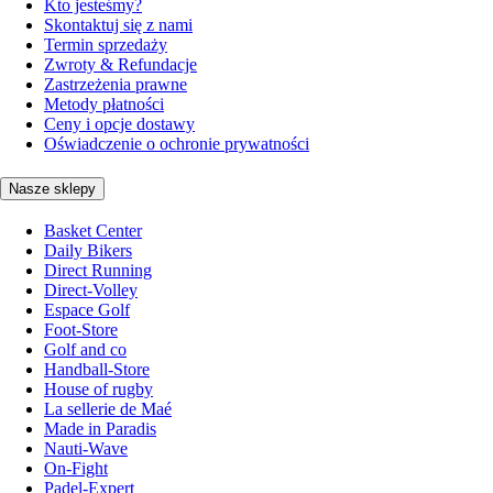
Kto jesteśmy?
Skontaktuj się z nami
Termin sprzedaży
Zwroty & Refundacje
Zastrzeżenia prawne
Metody płatności
Ceny i opcje dostawy
Oświadczenie o ochronie prywatności
Nasze sklepy
Basket Center
Daily Bikers
Direct Running
Direct-Volley
Espace Golf
Foot-Store
Golf and co
Handball-Store
House of rugby
La sellerie de Maé
Made in Paradis
Nauti-Wave
On-Fight
Padel-Expert