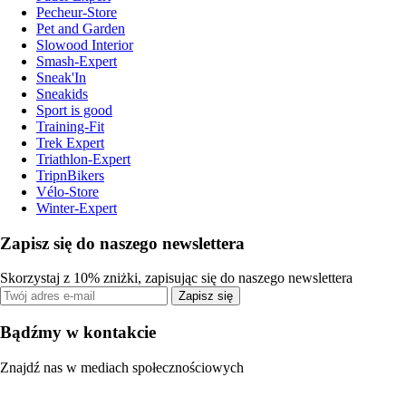
Pecheur-Store
Pet and Garden
Slowood Interior
Smash-Expert
Sneak'In
Sneakids
Sport is good
Training-Fit
Trek Expert
Triathlon-Expert
TripnBikers
Vélo-Store
Winter-Expert
Zapisz się do naszego newslettera
Skorzystaj z 10% zniżki, zapisując się do naszego newslettera
Zapisz się
Bądźmy w kontakcie
Znajdź nas w mediach społecznościowych