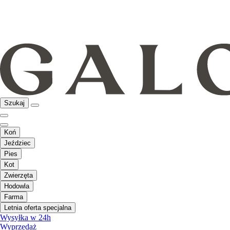
Szukaj
Koń
Jeździec
Pies
Kot
Zwierzęta
Hodowla
Farma
Letnia oferta specjalna
Wysyłka w 24h
Wyprzedaż