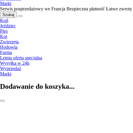
Marki
Serwis posprzedażowy we Francja
Bezpieczna płatność
Łatwe zwroty
Szukaj
Koń
Jeździec
Pies
Kot
Zwierzęta
Hodowla
Farma
Letnia oferta specjalna
Wysyłka w 24h
Wyprzedaż
Marki
Dodawanie do koszyka...