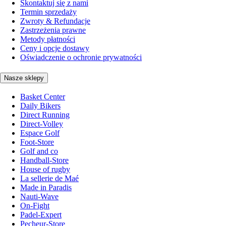
Skontaktuj się z nami
Termin sprzedaży
Zwroty & Refundacje
Zastrzeżenia prawne
Metody płatności
Ceny i opcje dostawy
Oświadczenie o ochronie prywatności
Nasze sklepy
Basket Center
Daily Bikers
Direct Running
Direct-Volley
Espace Golf
Foot-Store
Golf and co
Handball-Store
House of rugby
La sellerie de Maé
Made in Paradis
Nauti-Wave
On-Fight
Padel-Expert
Pecheur-Store