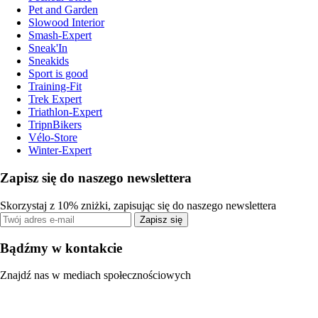
Pet and Garden
Slowood Interior
Smash-Expert
Sneak'In
Sneakids
Sport is good
Training-Fit
Trek Expert
Triathlon-Expert
TripnBikers
Vélo-Store
Winter-Expert
Zapisz się do naszego newslettera
Skorzystaj z 10% zniżki, zapisując się do naszego newslettera
Zapisz się
Bądźmy w kontakcie
Znajdź nas w mediach społecznościowych