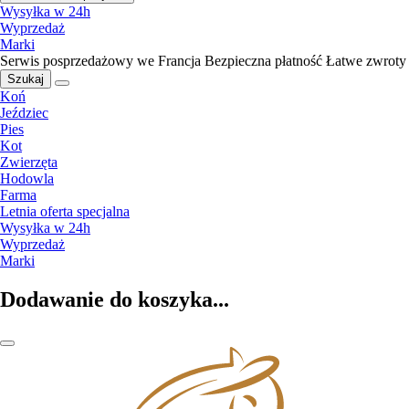
Wysyłka w 24h
Wyprzedaż
Marki
Serwis posprzedażowy we Francja
Bezpieczna płatność
Łatwe zwroty
Szukaj
Koń
Jeździec
Pies
Kot
Zwierzęta
Hodowla
Farma
Letnia oferta specjalna
Wysyłka w 24h
Wyprzedaż
Marki
Dodawanie do koszyka...