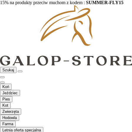
15% na produkty przeciw muchom z kodem :
SUMMER-FLY15
Szukaj
Koń
Jeździec
Pies
Kot
Zwierzęta
Hodowla
Farma
Letnia oferta specjalna