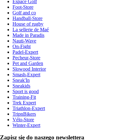
Espace Golf
Foot-Store
Golf and co
Handball-Store
House of rugby
La sellerie de Maé
Made in Paradis
Nauti-Wave
On-Fight
Padel-Expert
Pecheur-Store
Pet and Garden
Slowood Interior
Smash-Expert
Sneak'In
Sneakids
Sport is good
Training-Fit
Trek Expert
Triathlon-Expert
TripnBikers
Vélo-Store
Winter-Expert
Zapisz się do naszego newslettera