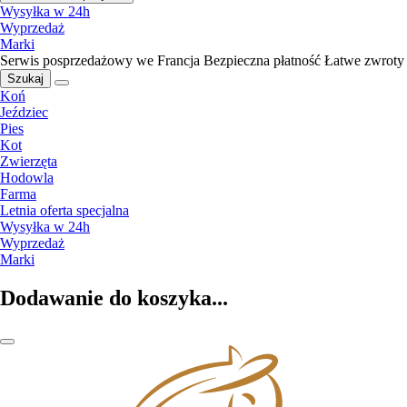
Wysyłka w 24h
Wyprzedaż
Marki
Serwis posprzedażowy we Francja
Bezpieczna płatność
Łatwe zwroty
Szukaj
Koń
Jeździec
Pies
Kot
Zwierzęta
Hodowla
Farma
Letnia oferta specjalna
Wysyłka w 24h
Wyprzedaż
Marki
Dodawanie do koszyka...