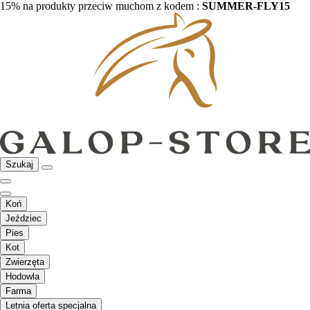
15% na produkty przeciw muchom z kodem :
SUMMER-FLY15
Szukaj
Koń
Jeździec
Pies
Kot
Zwierzęta
Hodowla
Farma
Letnia oferta specjalna