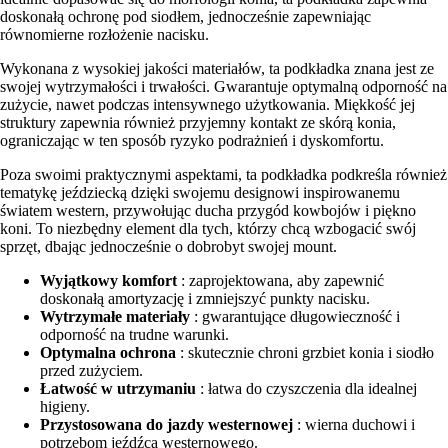
doskonałą ochronę pod siodłem, jednocześnie zapewniając
równomierne rozłożenie nacisku.
Wykonana z wysokiej jakości materiałów, ta podkładka znana jest ze
swojej wytrzymałości i trwałości. Gwarantuje optymalną odporność na
zużycie, nawet podczas intensywnego użytkowania. Miękkość jej
struktury zapewnia również przyjemny kontakt ze skórą konia,
ograniczając w ten sposób ryzyko podrażnień i dyskomfortu.
Poza swoimi praktycznymi aspektami, ta podkładka podkreśla również
tematykę jeździecką dzięki swojemu designowi inspirowanemu
światem western, przywołując ducha przygód kowbojów i piękno
koni. To niezbędny element dla tych, którzy chcą wzbogacić swój
sprzęt, dbając jednocześnie o dobrobyt swojej mount.
Wyjątkowy komfort
: zaprojektowana, aby zapewnić
doskonałą amortyzację i zmniejszyć punkty nacisku.
Wytrzymałe materiały
: gwarantujące długowieczność i
odporność na trudne warunki.
Optymalna ochrona
: skutecznie chroni grzbiet konia i siodło
przed zużyciem.
Łatwość w utrzymaniu
: łatwa do czyszczenia dla idealnej
higieny.
Przystosowana do jazdy westernowej
: wierna duchowi i
potrzebom jeźdźca westernowego.