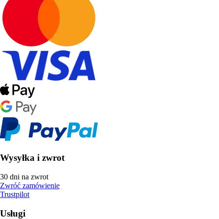
Wysyłka i zwrot
30 dni na zwrot
Zwróć zamówienie
Trustpilot
Usługi