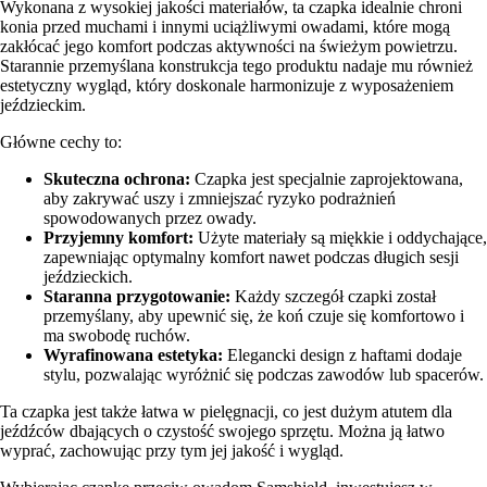
Wykonana z wysokiej jakości materiałów, ta czapka idealnie chroni
konia przed muchami i innymi uciążliwymi owadami, które mogą
zakłócać jego komfort podczas aktywności na świeżym powietrzu.
Starannie przemyślana konstrukcja tego produktu nadaje mu również
estetyczny wygląd, który doskonale harmonizuje z wyposażeniem
jeździeckim.
Główne cechy to:
Skuteczna ochrona:
Czapka jest specjalnie zaprojektowana,
aby zakrywać uszy i zmniejszać ryzyko podrażnień
spowodowanych przez owady.
Przyjemny komfort:
Użyte materiały są miękkie i oddychające,
zapewniając optymalny komfort nawet podczas długich sesji
jeździeckich.
Staranna przygotowanie:
Każdy szczegół czapki został
przemyślany, aby upewnić się, że koń czuje się komfortowo i
ma swobodę ruchów.
Wyrafinowana estetyka:
Elegancki design z haftami dodaje
stylu, pozwalając wyróżnić się podczas zawodów lub spacerów.
Ta czapka jest także łatwa w pielęgnacji, co jest dużym atutem dla
jeźdźców dbających o czystość swojego sprzętu. Można ją łatwo
wyprać, zachowując przy tym jej jakość i wygląd.