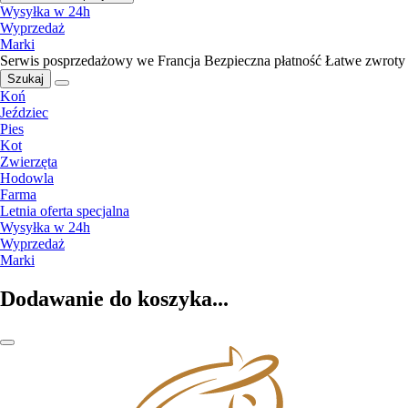
Wysyłka w 24h
Wyprzedaż
Marki
Serwis posprzedażowy we Francja
Bezpieczna płatność
Łatwe zwroty
Szukaj
Koń
Jeździec
Pies
Kot
Zwierzęta
Hodowla
Farma
Letnia oferta specjalna
Wysyłka w 24h
Wyprzedaż
Marki
Dodawanie do koszyka...