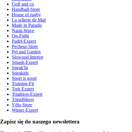
Golf and co
Handball-Store
House of rugby
La sellerie de Maé
Made in Paradis
Nauti-Wave
On-Fight
Padel-Expert
Pecheur-Store
Pet and Garden
Slowood Interior
Smash-Expert
Sneak'In
Sneakids
Sport is good
Training-Fit
Trek Expert
Triathlon-Expert
TripnBikers
Vélo-Store
Winter-Expert
Zapisz się do naszego newslettera