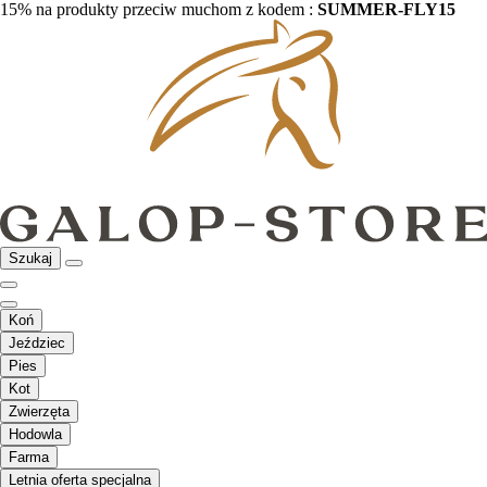
15% na produkty przeciw muchom z kodem :
SUMMER-FLY15
Szukaj
Koń
Jeździec
Pies
Kot
Zwierzęta
Hodowla
Farma
Letnia oferta specjalna