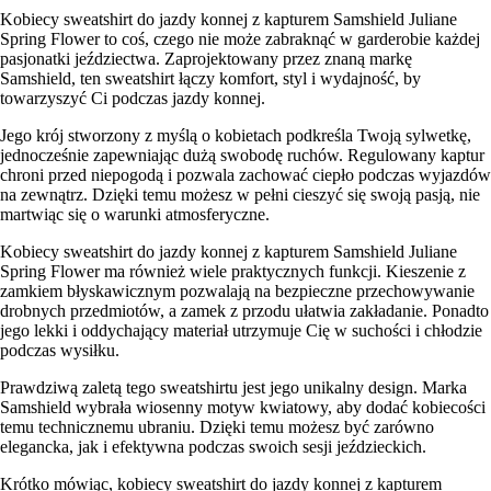
Kobiecy sweatshirt do jazdy konnej z kapturem Samshield Juliane
Spring Flower to coś, czego nie może zabraknąć w garderobie każdej
pasjonatki jeździectwa. Zaprojektowany przez znaną markę
Samshield, ten sweatshirt łączy komfort, styl i wydajność, by
towarzyszyć Ci podczas jazdy konnej.
Jego krój stworzony z myślą o kobietach podkreśla Twoją sylwetkę,
jednocześnie zapewniając dużą swobodę ruchów. Regulowany kaptur
chroni przed niepogodą i pozwala zachować ciepło podczas wyjazdów
na zewnątrz. Dzięki temu możesz w pełni cieszyć się swoją pasją, nie
martwiąc się o warunki atmosferyczne.
Kobiecy sweatshirt do jazdy konnej z kapturem Samshield Juliane
Spring Flower ma również wiele praktycznych funkcji. Kieszenie z
zamkiem błyskawicznym pozwalają na bezpieczne przechowywanie
drobnych przedmiotów, a zamek z przodu ułatwia zakładanie. Ponadto
jego lekki i oddychający materiał utrzymuje Cię w suchości i chłodzie
podczas wysiłku.
Prawdziwą zaletą tego sweatshirtu jest jego unikalny design. Marka
Samshield wybrała wiosenny motyw kwiatowy, aby dodać kobiecości
temu technicznemu ubraniu. Dzięki temu możesz być zarówno
elegancka, jak i efektywna podczas swoich sesji jeździeckich.
Krótko mówiąc, kobiecy sweatshirt do jazdy konnej z kapturem