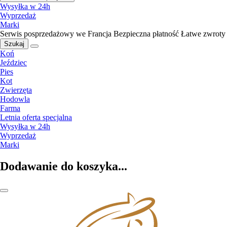
Wysyłka w 24h
Wyprzedaż
Marki
Serwis posprzedażowy we Francja
Bezpieczna płatność
Łatwe zwroty
Szukaj
Koń
Jeździec
Pies
Kot
Zwierzęta
Hodowla
Farma
Letnia oferta specjalna
Wysyłka w 24h
Wyprzedaż
Marki
Dodawanie do koszyka...