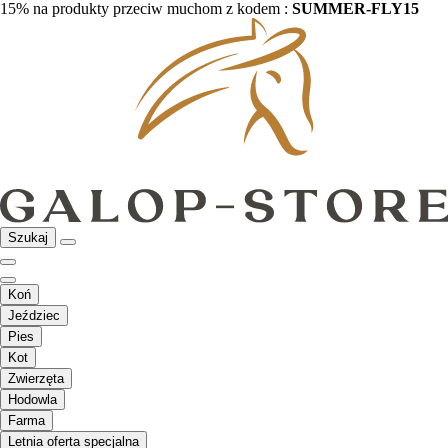
15% na produkty przeciw muchom z kodem :
SUMMER-FLY15
Szukaj
Koń
Jeździec
Pies
Kot
Zwierzęta
Hodowla
Farma
Letnia oferta specjalna