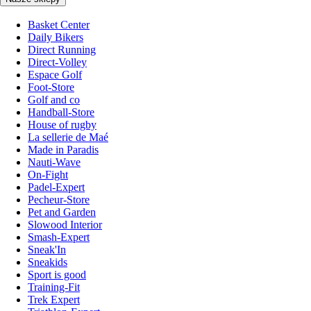
Basket Center
Daily Bikers
Direct Running
Direct-Volley
Espace Golf
Foot-Store
Golf and co
Handball-Store
House of rugby
La sellerie de Maé
Made in Paradis
Nauti-Wave
On-Fight
Padel-Expert
Pecheur-Store
Pet and Garden
Slowood Interior
Smash-Expert
Sneak'In
Sneakids
Sport is good
Training-Fit
Trek Expert