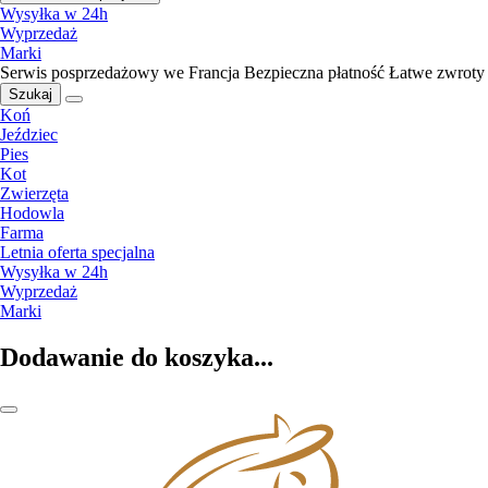
Wysyłka w 24h
Wyprzedaż
Marki
Serwis posprzedażowy we Francja
Bezpieczna płatność
Łatwe zwroty
Szukaj
Koń
Jeździec
Pies
Kot
Zwierzęta
Hodowla
Farma
Letnia oferta specjalna
Wysyłka w 24h
Wyprzedaż
Marki
Dodawanie do koszyka...