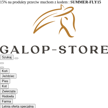
15% na produkty przeciw muchom z kodem :
SUMMER-FLY15
Szukaj
Koń
Jeździec
Pies
Kot
Zwierzęta
Hodowla
Farma
Letnia oferta specjalna