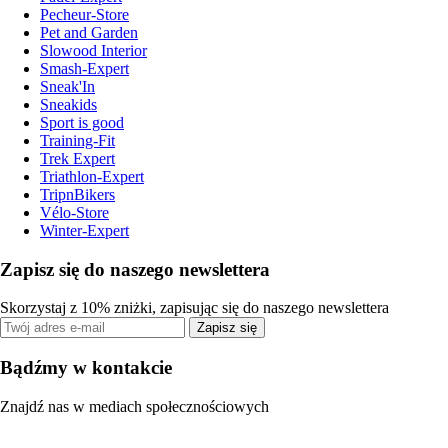
Pecheur-Store
Pet and Garden
Slowood Interior
Smash-Expert
Sneak'In
Sneakids
Sport is good
Training-Fit
Trek Expert
Triathlon-Expert
TripnBikers
Vélo-Store
Winter-Expert
Zapisz się do naszego newslettera
Skorzystaj z 10% zniżki, zapisując się do naszego newslettera
Zapisz się
Bądźmy w kontakcie
Znajdź nas w mediach społecznościowych