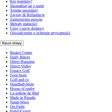
Kto jesteśmy?
Skontaktuj się z nami
Termin sprzedaży
Zwroty & Refundacje
Zastrzeżenia prawne
Metody płatności
Ceny i opcje dostawy
Oświadczenie o ochronie prywatności
Nasze sklepy
Basket Center
Daily Bikers
Direct Running
Direct-Volley
Espace Golf
Foot-Store
Golf and co
Handball-Store
House of rugby
La sellerie de Maé
Made in Paradis
Nauti-Wave
On-Fight
Padel-Expert