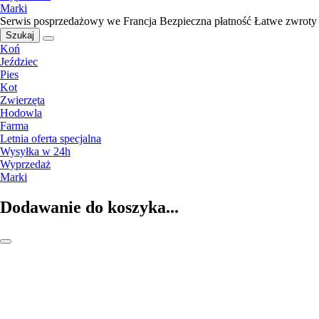
Marki
Serwis posprzedażowy we Francja
Bezpieczna płatność
Łatwe zwroty
Szukaj
Koń
Jeździec
Pies
Kot
Zwierzęta
Hodowla
Farma
Letnia oferta specjalna
Wysyłka w 24h
Wyprzedaż
Marki
Dodawanie do koszyka...