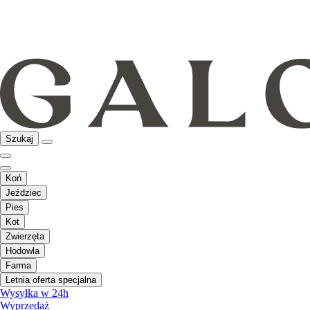
Szukaj
Koń
Jeździec
Pies
Kot
Zwierzęta
Hodowla
Farma
Letnia oferta specjalna
Wysyłka w 24h
Wyprzedaż