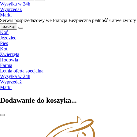
Wysyłka w 24h
Wyprzedaż
Marki
Serwis posprzedażowy we Francja
Bezpieczna płatność
Łatwe zwroty
Szukaj
Koń
Jeździec
Pies
Kot
Zwierzęta
Hodowla
Farma
Letnia oferta specjalna
Wysyłka w 24h
Wyprzedaż
Marki
Dodawanie do koszyka...