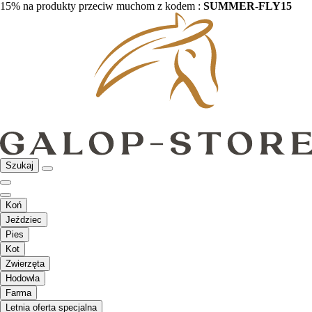
15% na produkty przeciw muchom z kodem :
SUMMER-FLY15
Szukaj
Koń
Jeździec
Pies
Kot
Zwierzęta
Hodowla
Farma
Letnia oferta specjalna