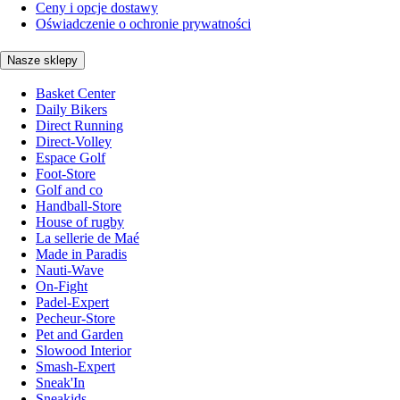
Ceny i opcje dostawy
Oświadczenie o ochronie prywatności
Nasze sklepy
Basket Center
Daily Bikers
Direct Running
Direct-Volley
Espace Golf
Foot-Store
Golf and co
Handball-Store
House of rugby
La sellerie de Maé
Made in Paradis
Nauti-Wave
On-Fight
Padel-Expert
Pecheur-Store
Pet and Garden
Slowood Interior
Smash-Expert
Sneak'In
Sneakids