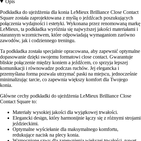
Opis
Podkładka do ujeżdżenia dla konia LeMieux Brilliance Close Contact
Square została zaprojektowana z myślą o jeźdźcach poszukujących
połączenia wydajności i estetyki. Wykonana przez renomowaną markę
LeMieux, ta podkładka wyróżnia się najwyższej jakości materiałami i
starannym wzornictwem, które odpowiadają wymaganiom zarówno
zawodów, jak i codziennego treningu.
Ta podkładka została specjalnie opracowana, aby zapewnić optymalne
dopasowanie dzięki swojemu formatowi close contact. Gwarantuje
bliskie połączenie między koniem a jeźdźcem, co sprzyja lepszej
komunikacji i równowadze podczas ruchów. Jej elegancka i
przemyślana forma pozwala utrzymać paski na miejscu, jednocześnie
minimalizując tarcie, co zapewnia większy komfort dla Twojego
konia.
Główne cechy podkładki do ujeżdżenia LeMieux Brilliance Close
Contact Square to:
Materiały wysokiej jakości dla wyjątkowej trwałości.
Elegancki design, który harmonijnie łączy się z różnymi strojami
jeździeckimi.
Optymalne wyściełanie dla maksymalnego komfortu,
redukujące nacisk na plecy konia.
Wzmocnione szwy dla zapewnienia większej trwałości, nawet