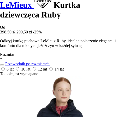
LeMieux
Kurtka
dziewczęca Ruby
Od
398,50 zł
299,50 zł
-25%
Odkryj kurtkę puchową LeMieux Ruby, idealne połączenie elegancji i
komfortu dla młodych jeźdźczyń w każdej sytuacji.
Rozmiar
*
Przewodnik po rozmiarach
8 lat
10 lat
12 lat
14 lat
To pole jest wymagane