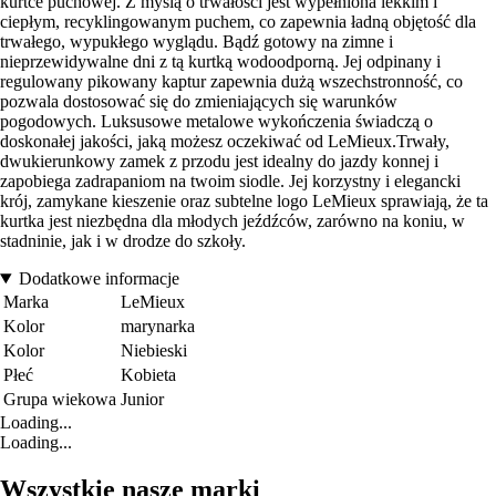
kurtce puchowej. Z myślą o trwałości jest wypełniona lekkim i
ciepłym, recyklingowanym puchem, co zapewnia ładną objętość dla
trwałego, wypukłego wyglądu. Bądź gotowy na zimne i
nieprzewidywalne dni z tą kurtką wodoodporną. Jej odpinany i
regulowany pikowany kaptur zapewnia dużą wszechstronność, co
pozwala dostosować się do zmieniających się warunków
pogodowych. Luksusowe metalowe wykończenia świadczą o
doskonałej jakości, jaką możesz oczekiwać od LeMieux.Trwały,
dwukierunkowy zamek z przodu jest idealny do jazdy konnej i
zapobiega zadrapaniom na twoim siodle. Jej korzystny i elegancki
krój, zamykane kieszenie oraz subtelne logo LeMieux sprawiają, że ta
kurtka jest niezbędna dla młodych jeźdźców, zarówno na koniu, w
stadninie, jak i w drodze do szkoły.
Dodatkowe informacje
Marka
LeMieux
Kolor
marynarka
Kolor
Niebieski
Płeć
Kobieta
Grupa wiekowa
Junior
Loading...
Loading...
Wszystkie nasze marki