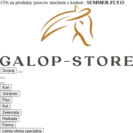
15% na produkty przeciw muchom z kodem :
SUMMER-FLY15
Szukaj
Koń
Jeździec
Pies
Kot
Zwierzęta
Hodowla
Farma
Letnia oferta specjalna