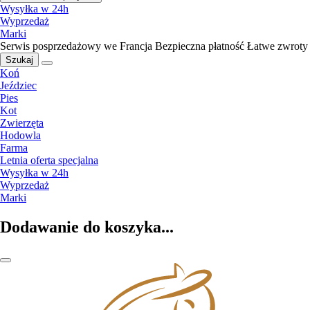
Wysyłka w 24h
Wyprzedaż
Marki
Serwis posprzedażowy we Francja
Bezpieczna płatność
Łatwe zwroty
Szukaj
Koń
Jeździec
Pies
Kot
Zwierzęta
Hodowla
Farma
Letnia oferta specjalna
Wysyłka w 24h
Wyprzedaż
Marki
Dodawanie do koszyka...