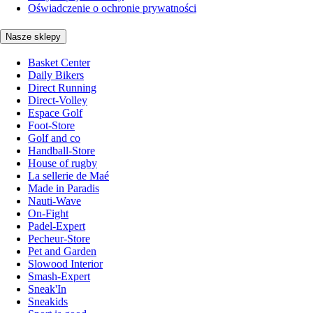
Oświadczenie o ochronie prywatności
Nasze sklepy
Basket Center
Daily Bikers
Direct Running
Direct-Volley
Espace Golf
Foot-Store
Golf and co
Handball-Store
House of rugby
La sellerie de Maé
Made in Paradis
Nauti-Wave
On-Fight
Padel-Expert
Pecheur-Store
Pet and Garden
Slowood Interior
Smash-Expert
Sneak'In
Sneakids